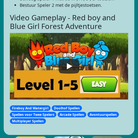
Bestuur Speler 2 met de pijltjestoetsen.
Video Gameplay - Red boy and
Blue Girl Forest Adventure
Fireboy And Watergirl
Doolhof Spellen
Spellen voor Twee Spelers
Arcade Spellen
Avontuurspellen
Multiplayer Spellen