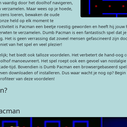
 vaardig door het doolhof navigeren,
n verzamelen. Maar wees op je hoede,
wezens loeren, bewaken de oude
 onze held op elk moment te
ctiviteit is Pacman een beetje roestig geworden en heeft hij jouw
erwten te verzamelen. Dumb Pacman is een fantastisch spel dat je
g. Het is geen verrassing dat zoveel mensen gefascineerd zijn do
niet van het spel en veel plezier!
ijk; het biedt ook talloze voordelen. Het verbetert de hand-oog c
doolhof manoeuvreert. Het spel roept ook een gevoel van nostalgie
rcade-tijd. Bovendien is Dumb Pacman een browsergebaseerd spe
hoeven downloaden of installeren. Dus waar wacht je nog op? Begi
ofiteer van deze voordelen!
n?
Pacman