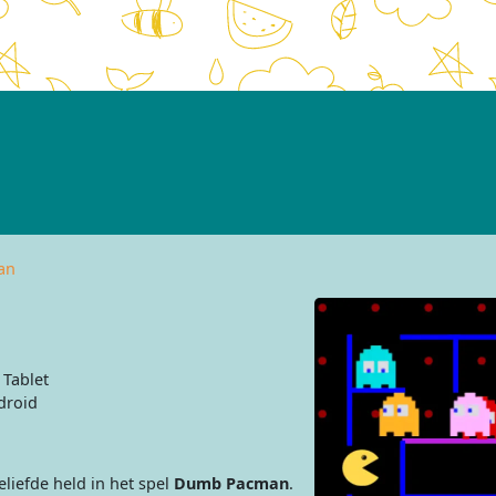
an
 Tablet
droid
liefde held in het spel
Dumb Pacman
.