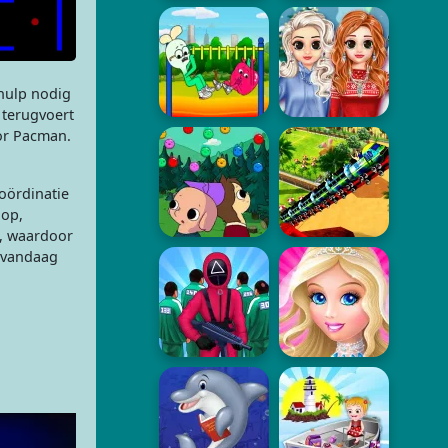
 hulp nodig
 terugvoert
or Pacman.
oördinatie
 op,
l, waardoor
n vandaag