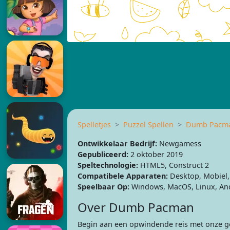
Spelletjes
Puzzel Spellen
Dumb Pacm
Ontwikkelaar Bedrijf:
Newgamess
Gepubliceerd:
2 oktober 2019
Speltechnologie:
HTML5, Construct 2
Compatibele Apparaten:
Desktop, Mobiel,
Speelbaar Op:
Windows, MacOS, Linux, An
Over Dumb Pacman
Begin aan een opwindende reis met onze ge