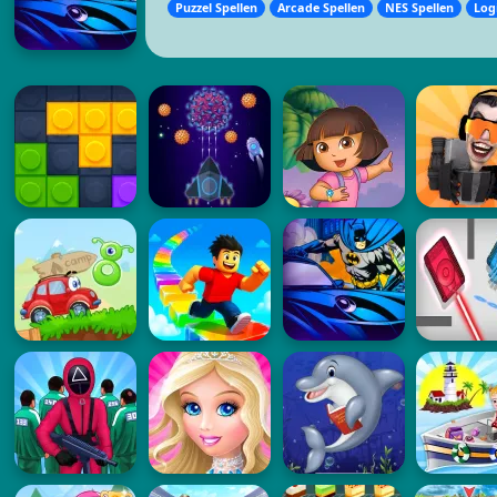
Puzzel Spellen
Arcade Spellen
NES Spellen
Log