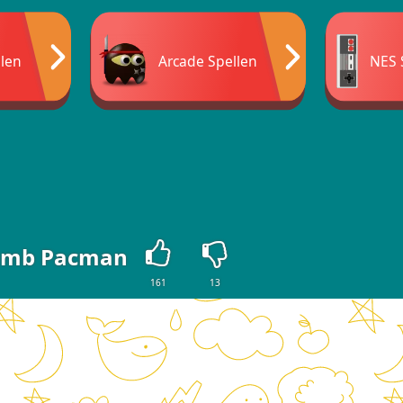
llen
Arcade Spellen
NES 
mb Pacman
161
13