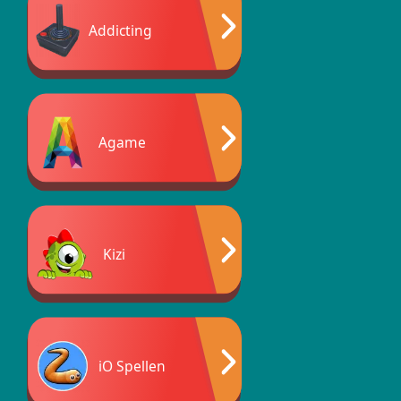
Addicting
Agame
Kizi
iO Spellen