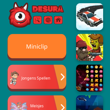
Free Online Games
Zoeken
Menu
Miniclip
Jongens Spellen
Meisjes