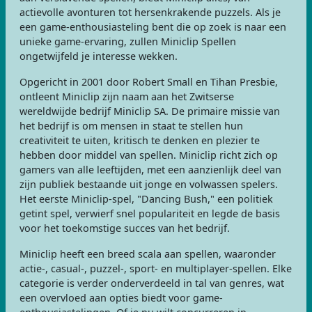
actievolle avonturen tot hersenkrakende puzzels. Als je
een game-enthousiasteling bent die op zoek is naar een
unieke game-ervaring, zullen Miniclip Spellen
ongetwijfeld je interesse wekken.
Opgericht in 2001 door Robert Small en Tihan Presbie,
ontleent Miniclip zijn naam aan het Zwitserse
wereldwijde bedrijf Miniclip SA. De primaire missie van
het bedrijf is om mensen in staat te stellen hun
creativiteit te uiten, kritisch te denken en plezier te
hebben door middel van spellen. Miniclip richt zich op
gamers van alle leeftijden, met een aanzienlijk deel van
zijn publiek bestaande uit jonge en volwassen spelers.
Het eerste Miniclip-spel, "Dancing Bush," een politiek
getint spel, verwierf snel populariteit en legde de basis
voor het toekomstige succes van het bedrijf.
Miniclip heeft een breed scala aan spellen, waaronder
actie-, casual-, puzzel-, sport- en multiplayer-spellen. Elke
categorie is verder onderverdeeld in tal van genres, wat
een overvloed aan opties biedt voor game-