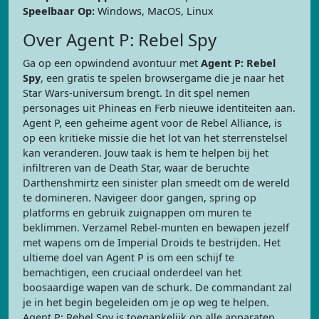
Speelbaar Op:
Windows, MacOS, Linux
Over Agent P: Rebel Spy
Ga op een opwindend avontuur met
Agent P: Rebel
Spy
, een gratis te spelen browsergame die je naar het
Star Wars-universum brengt. In dit spel nemen
personages uit Phineas en Ferb nieuwe identiteiten aan.
Agent P, een geheime agent voor de Rebel Alliance, is
op een kritieke missie die het lot van het sterrenstelsel
kan veranderen. Jouw taak is hem te helpen bij het
infiltreren van de Death Star, waar de beruchte
Darthenshmirtz een sinister plan smeedt om de wereld
te domineren. Navigeer door gangen, spring op
platforms en gebruik zuignappen om muren te
beklimmen. Verzamel Rebel-munten en bewapen jezelf
met wapens om de Imperial Droids te bestrijden. Het
ultieme doel van Agent P is om een schijf te
bemachtigen, een cruciaal onderdeel van het
boosaardige wapen van de schurk. De commandant zal
je in het begin begeleiden om je op weg te helpen.
Agent P: Rebel Spy is toegankelijk op alle apparaten.