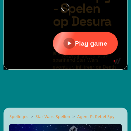
Spelletjes
Star Wars Spellen
Agent P: Rebel Spy