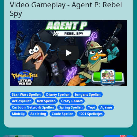
Video Gameplay - Agent P: Rebel
Spy
Star Wars Spellen
Disney Spellen
Jongens Spellen
Actiespellen
Ren Spellen
Crazy Games
Cartoon Network Spellen
Spring Spellen
Yepi
Agame
Miniclip
Addicting
Coole Spellen
1001 Spelletjes