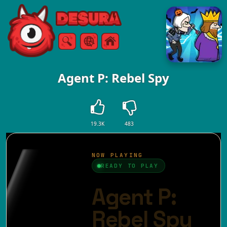
Free Online Games
Zoeken
Menu
Agent P: Rebel Spy
19.3K
483