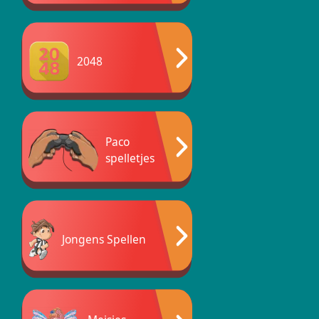
2048
Paco
spelletjes
Jongens Spellen