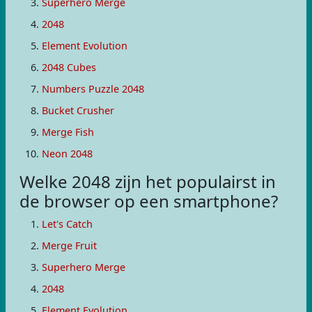
Superhero Merge
2048
Element Evolution
2048 Cubes
Numbers Puzzle 2048
Bucket Crusher
Merge Fish
Neon 2048
Welke 2048 zijn het populairst in
de browser op een smartphone?
Let's Catch
Merge Fruit
Superhero Merge
2048
Element Evolution