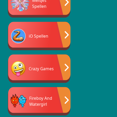
Meisjes
Spellen
iO Spellen
Crazy Games
Fireboy And
Watergirl