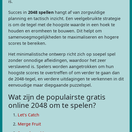
is.
Succes in
2048 spellen
hangt af van zorgvuldige
planning en tactisch inzicht. Een veelgebruikte strategie
is om de tegel met de hoogste waarde in een hoek te
houden en eromheen te bouwen. Dit helpt om
samenvoegmogelijkheden te maximaliseren en hogere
scores te bereiken.
Het minimalistische ontwerp richt zich op soepel spel
zonder onnodige afleidingen, waardoor het zeer
verslavend is. Spelers worden aangetrokken om hun
hoogste scores te overtreffen of om verder te gaan dan
de 2048-tegel, en verdere uitdagingen te verkennen in dit
eenvoudige maar diepgaande puzzelspel.
Wat zijn de populairste gratis
online 2048 om te spelen?
Let's Catch
Merge Fruit