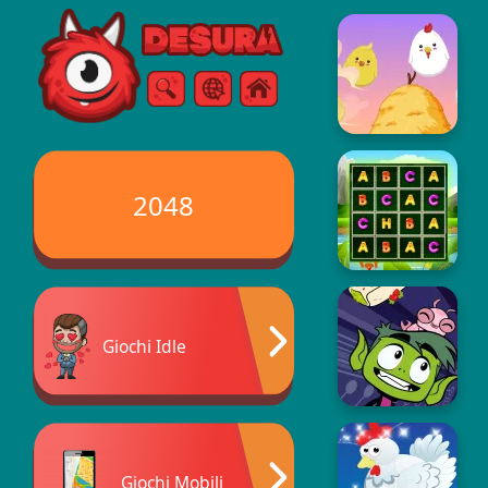
Free Online Games
Ricerca
Menù
2048
Giochi Idle
Giochi Mobili