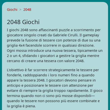
Giochi
2048
2048 Giochi
I giochi 2048 sono affascinanti puzzle a scorrimento per
giocatore singolo creati da Gabriele Cirulli. Il gameplay
prevede la fusione di tessere con potenze di due su una
griglia 4x4 facendole scorrere in qualsiasi direzione.
Ogni mossa introduce una nuova tessera, tipicamente un
2 o un 4, sfidando i giocatori a gestire la griglia mentre
cercano di creare una tessera con valore 2048.
L'obiettivo è far scorrere strategicamente le tessere per
fonderle, raddoppiando i loro numeri fino a quando
appare la tessera 2048. I giocatori devono pensare in
anticipo e posizionare le tessere con attenzione per
evitare di riempire la griglia troppo rapidamente. Il gioco
termina quando non ci sono più mosse disponibili—
quando le tessere non possono più essere combinate e
la griglia è piena.