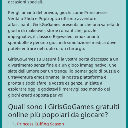
occasioni speciali.
Per gli amanti del brivido, giochi come Principesse:
Verità o Sfida e Poptropica offrono avventure
affascinanti. GirlsGoGames presenta anche una varietà di
giochi di makeover, storie romantiche, puzzle
impegnativi, il classico Bejeweled, emozionanti
sparabolle e persino giochi di simulazione medica dove
potete entrare nel ruolo di un chirurgo.
GirlsGoGames su Desura è la vostra porta d'accesso a un
divertimento senza fine e a un gioco immaginativo. Che
siate dell'umore per un tranquillo pomeriggio di puzzle o
un'avventura emozionante, la nostra piattaforma è
pronta a soddisfare le vostre esigenze. Iniziate a
esplorare oggi e godetevi il meraviglioso mondo dei
giochi creati apposta per voi!
Quali sono i GirlsGoGames gratuiti
online più popolari da giocare?
Princess Cuffing Season