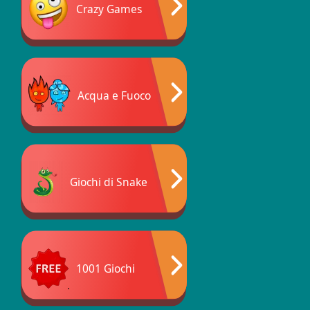
Crazy Games
Acqua e Fuoco
Giochi di Snake
1001 Giochi