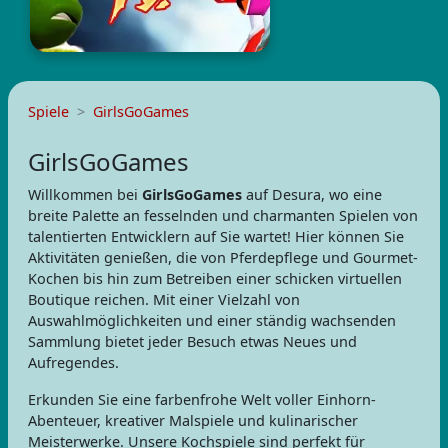
Spiele
GirlsGoGames
GirlsGoGames
Willkommen bei
GirlsGoGames
auf Desura, wo eine
breite Palette an fesselnden und charmanten Spielen von
talentierten Entwicklern auf Sie wartet! Hier können Sie
Aktivitäten genießen, die von Pferdepflege und Gourmet-
Kochen bis hin zum Betreiben einer schicken virtuellen
Boutique reichen. Mit einer Vielzahl von
Auswahlmöglichkeiten und einer ständig wachsenden
Sammlung bietet jeder Besuch etwas Neues und
Aufregendes.
Erkunden Sie eine farbenfrohe Welt voller Einhorn-
Abenteuer, kreativer Malspiele und kulinarischer
Meisterwerke. Unsere Kochspiele sind perfekt für