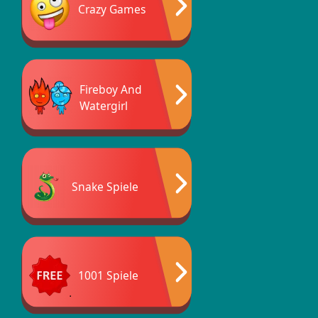
Crazy Games
Fireboy And
Watergirl
Snake Spiele
1001 Spiele