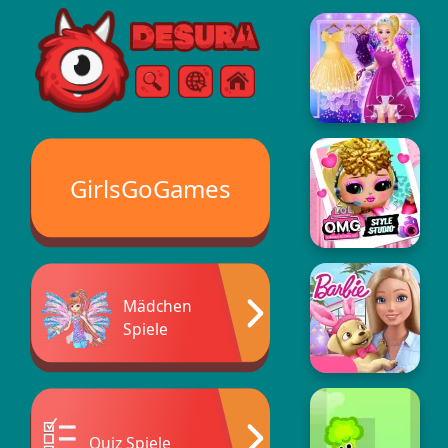
Free Online Games
Suche
Speisekarte
GirlsGoGames
Mädchen
Spiele
Quiz Spiele