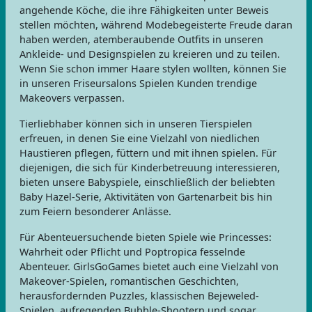
angehende Köche, die ihre Fähigkeiten unter Beweis
stellen möchten, während Modebegeisterte Freude daran
haben werden, atemberaubende Outfits in unseren
Ankleide- und Designspielen zu kreieren und zu teilen.
Wenn Sie schon immer Haare stylen wollten, können Sie
in unseren Friseursalons Spielen Kunden trendige
Makeovers verpassen.
Tierliebhaber können sich in unseren Tierspielen
erfreuen, in denen Sie eine Vielzahl von niedlichen
Haustieren pflegen, füttern und mit ihnen spielen. Für
diejenigen, die sich für Kinderbetreuung interessieren,
bieten unsere Babyspiele, einschließlich der beliebten
Baby Hazel-Serie, Aktivitäten von Gartenarbeit bis hin
zum Feiern besonderer Anlässe.
Für Abenteuersuchende bieten Spiele wie Princesses:
Wahrheit oder Pflicht und Poptropica fesselnde
Abenteuer. GirlsGoGames bietet auch eine Vielzahl von
Makeover-Spielen, romantischen Geschichten,
herausfordernden Puzzles, klassischen Bejeweled-
Spielen, aufregenden Bubble-Shootern und sogar