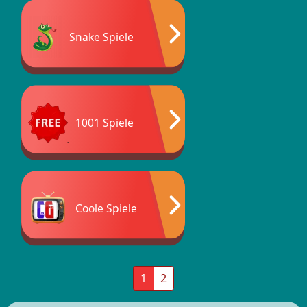
Snake Spiele
1001 Spiele
Coole Spiele
1
2