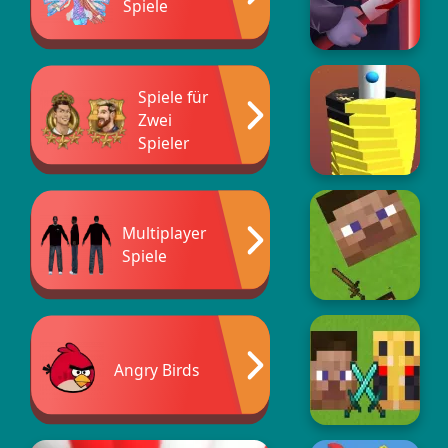
Spiele
Spiele für
Zwei
Spieler
Multiplayer
Spiele
Angry Birds