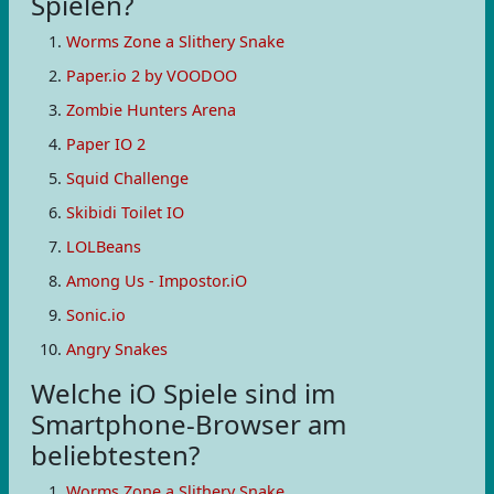
Spielen?
Worms Zone a Slithery Snake
Paper.io 2 by VOODOO
Zombie Hunters Arena
Paper IO 2
Squid Challenge
Skibidi Toilet IO
LOLBeans
Among Us - Impostor.iO
Sonic.io
Angry Snakes
Welche iO Spiele sind im
Smartphone-Browser am
beliebtesten?
Worms Zone a Slithery Snake