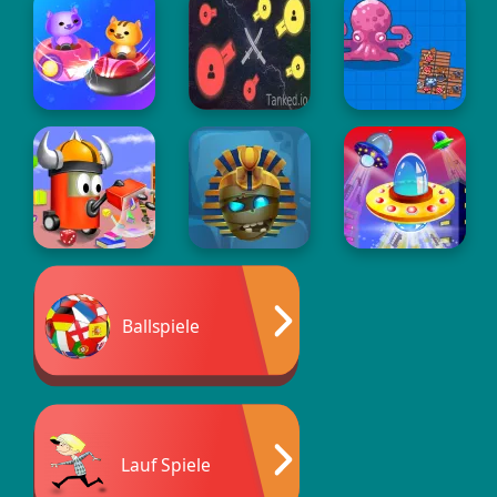
Ballspiele
Lauf Spiele