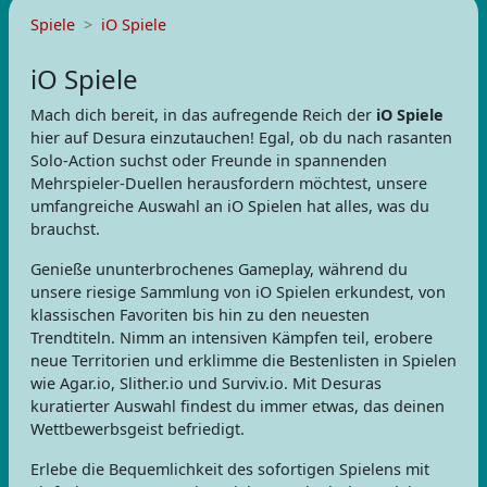
Spiele
iO Spiele
iO Spiele
Mach dich bereit, in das aufregende Reich der
iO Spiele
hier auf Desura einzutauchen! Egal, ob du nach rasanten
Solo-Action suchst oder Freunde in spannenden
Mehrspieler-Duellen herausfordern möchtest, unsere
umfangreiche Auswahl an iO Spielen hat alles, was du
brauchst.
Genieße ununterbrochenes Gameplay, während du
unsere riesige Sammlung von iO Spielen erkundest, von
klassischen Favoriten bis hin zu den neuesten
Trendtiteln. Nimm an intensiven Kämpfen teil, erobere
neue Territorien und erklimme die Bestenlisten in Spielen
wie Agar.io, Slither.io und Surviv.io. Mit Desuras
kuratierter Auswahl findest du immer etwas, das deinen
Wettbewerbsgeist befriedigt.
Erlebe die Bequemlichkeit des sofortigen Spielens mit