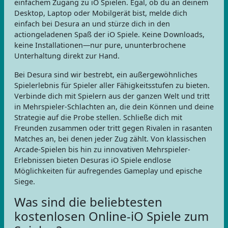
einfachem Zugang zu iO Spielen. Egal, ob du an deinem
Desktop, Laptop oder Mobilgerät bist, melde dich
einfach bei Desura an und stürze dich in den
actiongeladenen Spaß der iO Spiele. Keine Downloads,
keine Installationen—nur pure, ununterbrochene
Unterhaltung direkt zur Hand.
Bei Desura sind wir bestrebt, ein außergewöhnliches
Spielerlebnis für Spieler aller Fähigkeitsstufen zu bieten.
Verbinde dich mit Spielern aus der ganzen Welt und tritt
in Mehrspieler-Schlachten an, die dein Können und deine
Strategie auf die Probe stellen. Schließe dich mit
Freunden zusammen oder tritt gegen Rivalen in rasanten
Matches an, bei denen jeder Zug zählt. Von klassischen
Arcade-Spielen bis hin zu innovativen Mehrspieler-
Erlebnissen bieten Desuras iO Spiele endlose
Möglichkeiten für aufregendes Gameplay und epische
Siege.
Was sind die beliebtesten
kostenlosen Online-iO Spiele zum