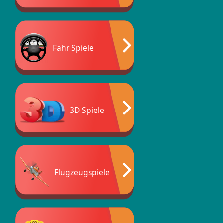
Fahr Spiele
3D Spiele
Flugzeugspiele