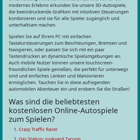
modernes Erlebnis erkunden Sie unsere 3D-Autospiele,
die beeindruckende Grafiken mit intuitiven Steuerungen
kombinieren und sie für alle Spieler zugänglich und
unterhaltsam machen.
Spielen Sie auf Ihrem PC mit einfachen
Tastatursteuerungen zum Beschleunigen, Bremsen und
Navigieren, oder passen Sie sich mit ein paar
Tastendrücken an dynamische Spielumgebungen an.
Auch mobile Nutzer können unsere touchscreen-
freundlichen Spiele genießen, die perfekt für unterwegs
sind und einfaches Lenken und Manövrieren
ermöglichen. Tauchen Sie in diese aufregenden
automobilen Abenteuer ein und erobern Sie die Straßen!
Was sind die beliebtesten
kostenlosen Online-Autospiele
zum Spielen?
Crazy Traffic Racer
Gas Station: Junkyard Tycoon