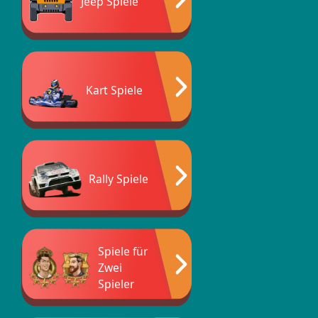
Jeep Spiele
Kart Spiele
Rally Spiele
Spiele für
Zwei
Spieler