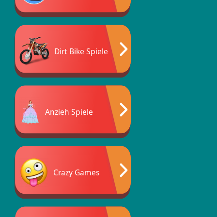
Dirt Bike Spiele
Anzieh Spiele
Crazy Games