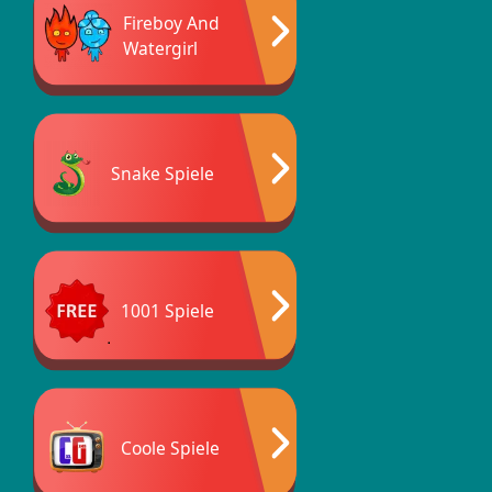
Fireboy And
Watergirl
Snake Spiele
1001 Spiele
Coole Spiele