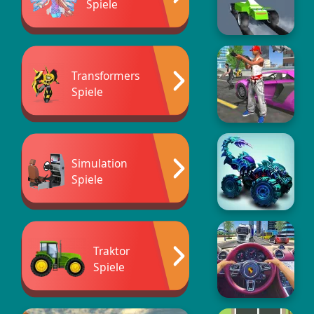
Spiele
Transformers
Spiele
Simulation
Spiele
Traktor
Spiele