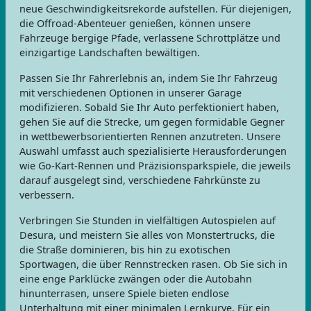
neue Geschwindigkeitsrekorde aufstellen. Für diejenigen,
die Offroad-Abenteuer genießen, können unsere
Fahrzeuge bergige Pfade, verlassene Schrottplätze und
einzigartige Landschaften bewältigen.
Passen Sie Ihr Fahrerlebnis an, indem Sie Ihr Fahrzeug
mit verschiedenen Optionen in unserer Garage
modifizieren. Sobald Sie Ihr Auto perfektioniert haben,
gehen Sie auf die Strecke, um gegen formidable Gegner
in wettbewerbsorientierten Rennen anzutreten. Unsere
Auswahl umfasst auch spezialisierte Herausforderungen
wie Go-Kart-Rennen und Präzisionsparkspiele, die jeweils
darauf ausgelegt sind, verschiedene Fahrkünste zu
verbessern.
Verbringen Sie Stunden in vielfältigen Autospielen auf
Desura, und meistern Sie alles von Monstertrucks, die
die Straße dominieren, bis hin zu exotischen
Sportwagen, die über Rennstrecken rasen. Ob Sie sich in
eine enge Parklücke zwängen oder die Autobahn
hinunterrasen, unsere Spiele bieten endlose
Unterhaltung mit einer minimalen Lernkurve. Für ein