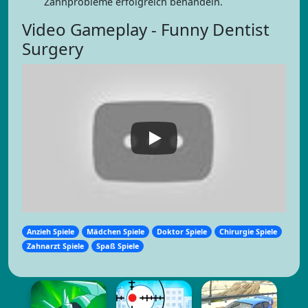
Zahnprobleme erfolgreich behandeln.
Video Gameplay - Funny Dentist
Surgery
Anzieh Spiele
Mädchen Spiele
Doktor Spiele
Chirurgie Spiele
Zahnarzt Spiele
Spaß Spiele