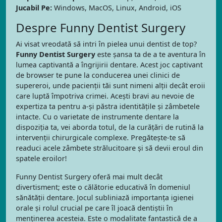
Jucabil Pe:
Windows, MacOS, Linux, Android, iOS
Despre Funny Dentist Surgery
Ai visat vreodată să intri în pielea unui dentist de top?
Funny Dentist Surgery
este șansa ta de a te aventura în
lumea captivantă a îngrijirii dentare. Acest joc captivant
de browser te pune la conducerea unei clinici de
supereroi, unde pacienții tăi sunt nimeni alții decât eroii
care luptă împotriva crimei. Acești bravi au nevoie de
expertiza ta pentru a-și păstra identitățile și zâmbetele
intacte. Cu o varietate de instrumente dentare la
dispoziția ta, vei aborda totul, de la curățări de rutină la
intervenții chirurgicale complexe. Pregătește-te să
readuci acele zâmbete strălucitoare și să devii eroul din
spatele eroilor!
Funny Dentist Surgery oferă mai mult decât
divertisment; este o călătorie educativă în domeniul
sănătății dentare. Jocul subliniază importanța igienei
orale și rolul crucial pe care îl joacă dentiștii în
menținerea acesteia. Este o modalitate fantastică de a