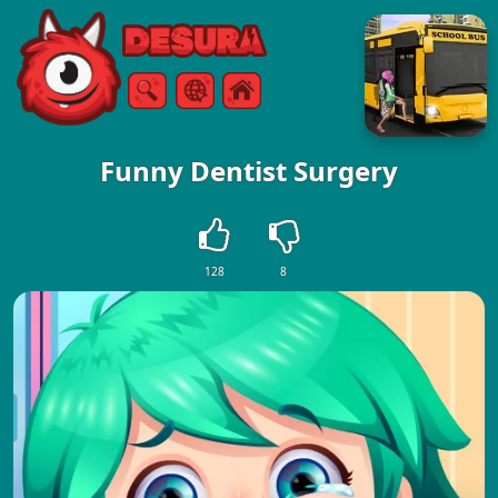
Free Online Games
Căutare
Meniul
Funny Dentist Surgery
128
8