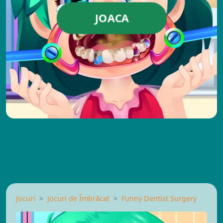
JOACA
Jocuri
Jocuri de Îmbrăcat
Funny Dentist Surgery