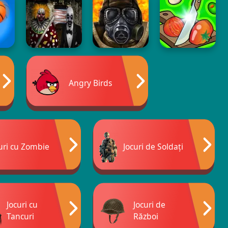
Angry Birds
uri cu Zombie
Jocuri de Soldați
Jocuri cu
Jocuri de
Tancuri
Război