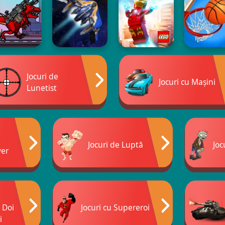
Jocuri de
Jocuri cu Mașini
Lunetist
Jocuri de Luptă
Joc
yer
 Doi
Jocuri cu Supereroi
i