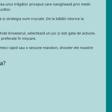
elea unui trăgător priceput care navighează prin medii
ucător.
i strategia sunt cruciale. De la bătălii istorice la
ide browserul, selectează un joc și ești gata de acțiune.
 preferate în mișcare.
n meci rapid sau o sesiune maraton, shooter-ele noastre
a?