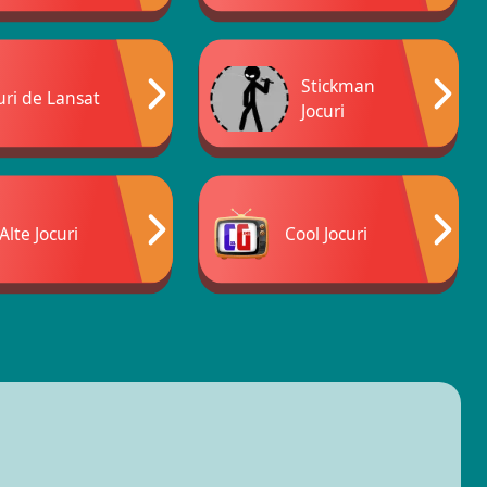
Stickman
uri de Lansat
Jocuri
Alte Jocuri
Cool Jocuri