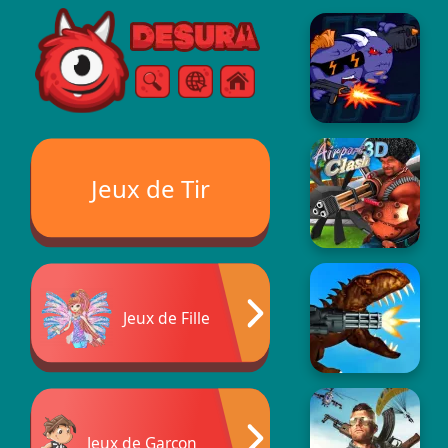
Free Online Games
Chercher
Menu
Jeux de Tir
Jeux de Fille
Jeux de Garçon