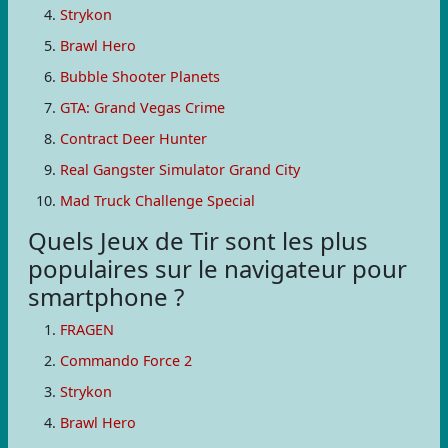
Strykon
Brawl Hero
Bubble Shooter Planets
GTA: Grand Vegas Crime
Contract Deer Hunter
Real Gangster Simulator Grand City
Mad Truck Challenge Special
Quels Jeux de Tir sont les plus
populaires sur le navigateur pour
smartphone ?
FRAGEN
Commando Force 2
Strykon
Brawl Hero