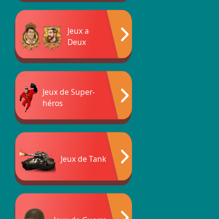
Jeux a
Deux
Jeux de Super-
héros
Jeux de Tank