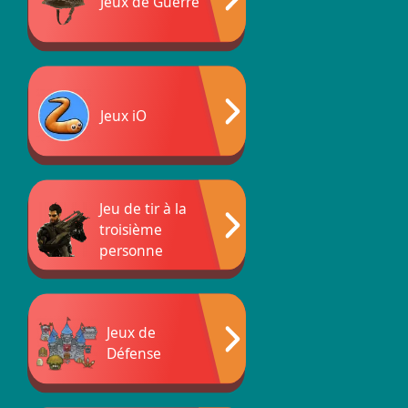
Jeux de Guerre
Jeux iO
Jeu de tir à la
troisième
personne
Jeux de
Défense