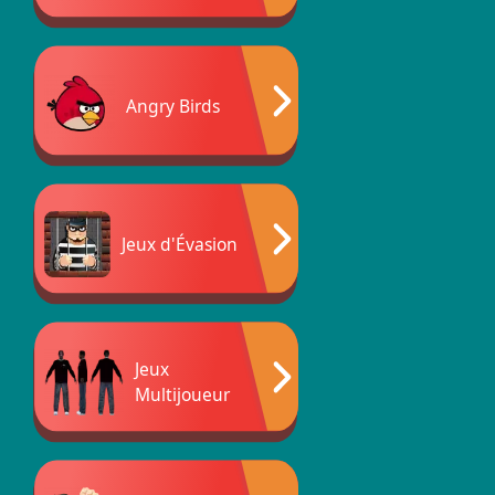
Angry Birds
Jeux d'Évasion
Jeux
Multijoueur