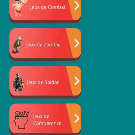
Jeux de Combat
Jeux de Zombie
Jeux de Soldat
Jeux de
Compétence