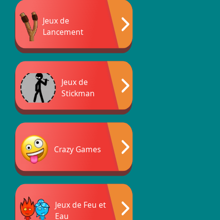
Jeux de
Lancement
Jeux de
Stickman
Crazy Games
Jeux de Feu et
Eau