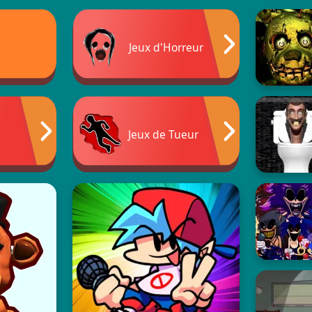
Jeux d'Horreur
Jeux de Tueur