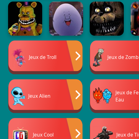
Jeux de Troll
Jeux de Zomb
Jeux de Fe
Jeux Alien
Eau
Jeux Cool
Jeux de Ti