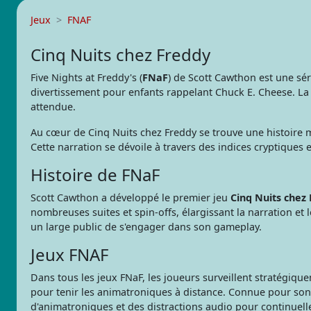
Jeux
FNAF
Cinq Nuits chez Freddy
Five Nights at Freddy's (
FNaF
) de Scott Cawthon est une sér
divertissement pour enfants rappelant Chuck E. Cheese. La
attendue.
Au cœur de Cinq Nuits chez Freddy se trouve une histoire m
Cette narration se dévoile à travers des indices cryptiques 
Histoire de FNaF
Scott Cawthon a développé le premier jeu
Cinq Nuits chez
nombreuses suites et spin-offs, élargissant la narration et
un large public de s'engager dans son gameplay.
Jeux FNAF
Dans tous les jeux FNaF, les joueurs surveillent stratégique
pour tenir les animatroniques à distance. Connue pour son
d'animatroniques et des distractions audio pour continuell