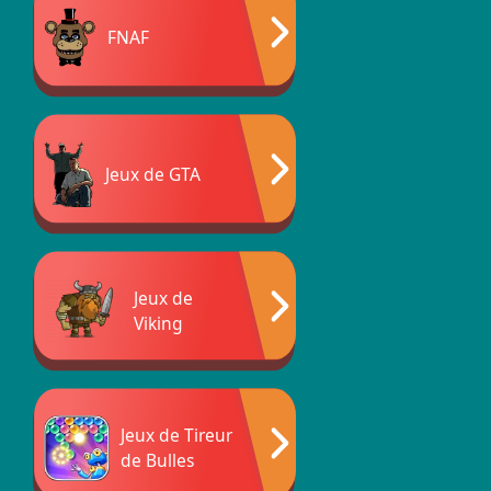
FNAF
Jeux de GTA
Jeux de
Viking
Jeux de Tireur
de Bulles