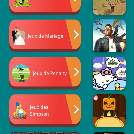
Jeux de Mariage
Jeux de Penalty
Jeux des
Simpson