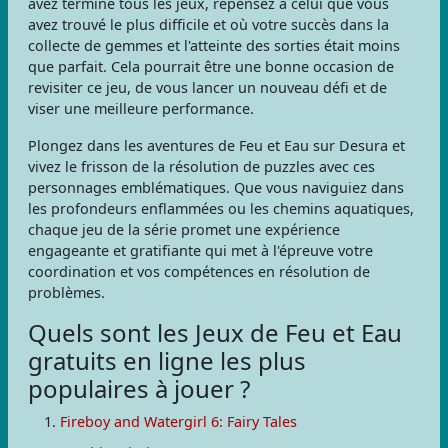
avez terminé tous les jeux, repensez à celui que vous
avez trouvé le plus difficile et où votre succès dans la
collecte de gemmes et l'atteinte des sorties était moins
que parfait. Cela pourrait être une bonne occasion de
revisiter ce jeu, de vous lancer un nouveau défi et de
viser une meilleure performance.
Plongez dans les aventures de Feu et Eau sur Desura et
vivez le frisson de la résolution de puzzles avec ces
personnages emblématiques. Que vous naviguiez dans
les profondeurs enflammées ou les chemins aquatiques,
chaque jeu de la série promet une expérience
engageante et gratifiante qui met à l'épreuve votre
coordination et vos compétences en résolution de
problèmes.
Quels sont les Jeux de Feu et Eau
gratuits en ligne les plus
populaires à jouer ?
Fireboy and Watergirl 6: Fairy Tales