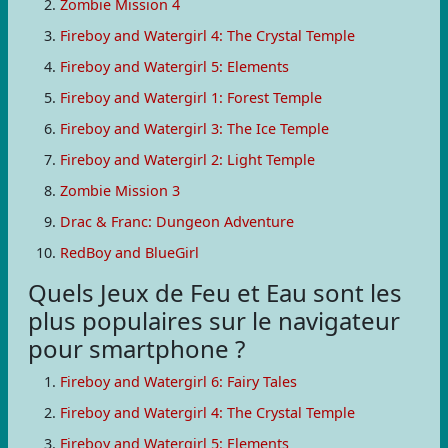
Zombie Mission 4
Fireboy and Watergirl 4: The Crystal Temple
Fireboy and Watergirl 5: Elements
Fireboy and Watergirl 1: Forest Temple
Fireboy and Watergirl 3: The Ice Temple
Fireboy and Watergirl 2: Light Temple
Zombie Mission 3
Drac & Franc: Dungeon Adventure
RedBoy and BlueGirl
Quels Jeux de Feu et Eau sont les
plus populaires sur le navigateur
pour smartphone ?
Fireboy and Watergirl 6: Fairy Tales
Fireboy and Watergirl 4: The Crystal Temple
Fireboy and Watergirl 5: Elements