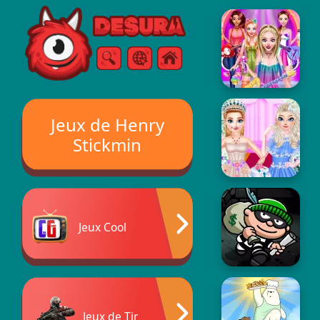
Free Online Games
Chercher
Menu
Jeux de Henry
Stickmin
Jeux Cool
Jeux de Tir