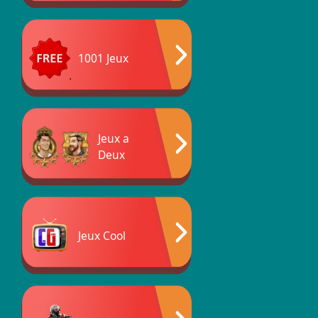
1001 Jeux
Jeux a
Deux
Jeux Cool