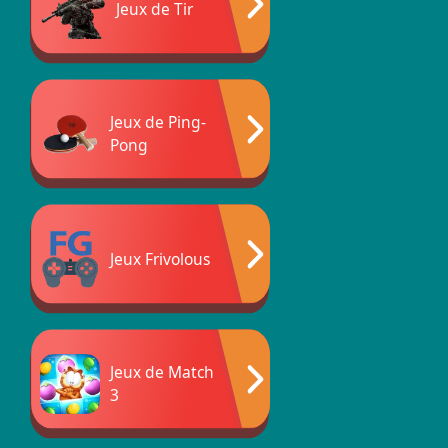
Jeux de Tir
Jeux de Ping-
Pong
Jeux Frivolous
Jeux de Match
3