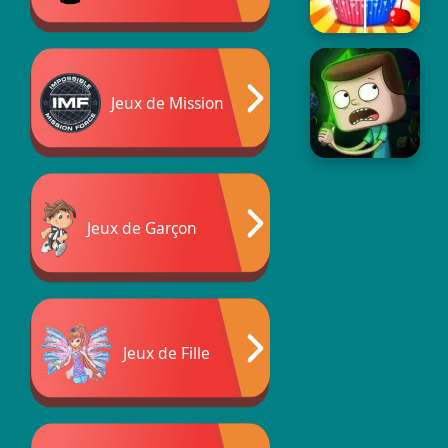
Jeux de Mission
Jeux de Garçon
Jeux de Fille