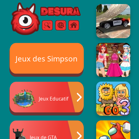
Free Online Games
Chercher
Menu
Jeux des Simpson
Jeux Educatif
Jeux de GTA