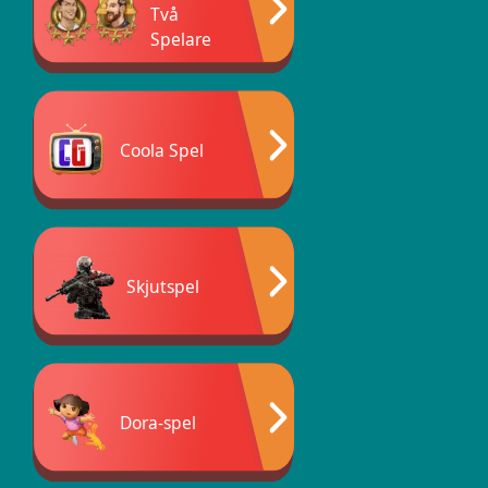
Två
Spelare
Coola Spel
Skjutspel
Dora-spel