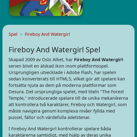
Spel
Fireboy And Watergirl
Fireboy And Watergirl Spel
Skapad 2009 av Oslo Albet, har
Fireboy And Watergirl
-
serien blivit en älskad ikon inom plattformsspel.
Ursprungligen utvecklade i Adobe Flash, har spelen
sedan konverterats till HTML5, vilket gör att spelare kan
fortsätta njuta av dem på moderna plattformar som
Desura. Det ursprungliga spelet, med titeln "The Forest
Temple," introducerade spelare till de unika mekanikerna
att kontrollera två karaktärer, Fireboy och Watergirl, som
måste navigera genom komplexa nivåer fyllda med
pussel, fällor och värdefulla ädelstenar.
I Fireboy And Watergirl kontrollerar spelare båda
karaktärerna samtidigt, med hjälp av deras unika