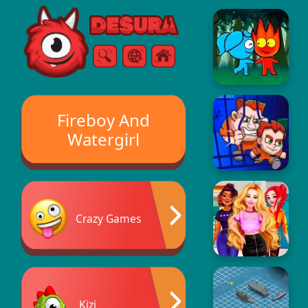
Free Online Games
Sök
Meny
Fireboy And
Watergirl
Crazy Games
Kizi