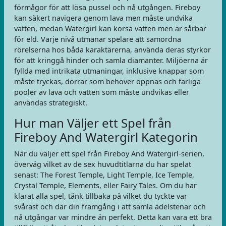
förmågor för att lösa pussel och nå utgången. Fireboy
kan säkert navigera genom lava men måste undvika
vatten, medan Watergirl kan korsa vatten men är sårbar
för eld. Varje nivå utmanar spelare att samordna
rörelserna hos båda karaktärerna, använda deras styrkor
för att kringgå hinder och samla diamanter. Miljöerna är
fyllda med intrikata utmaningar, inklusive knappar som
måste tryckas, dörrar som behöver öppnas och farliga
pooler av lava och vatten som måste undvikas eller
användas strategiskt.
Hur man Väljer ett Spel från
Fireboy And Watergirl Kategorin
När du väljer ett spel från Fireboy And Watergirl-serien,
överväg vilket av de sex huvudtitlarna du har spelat
senast: The Forest Temple, Light Temple, Ice Temple,
Crystal Temple, Elements, eller Fairy Tales. Om du har
klarat alla spel, tänk tillbaka på vilket du tyckte var
svårast och där din framgång i att samla ädelstenar och
nå utgångar var mindre än perfekt. Detta kan vara ett bra