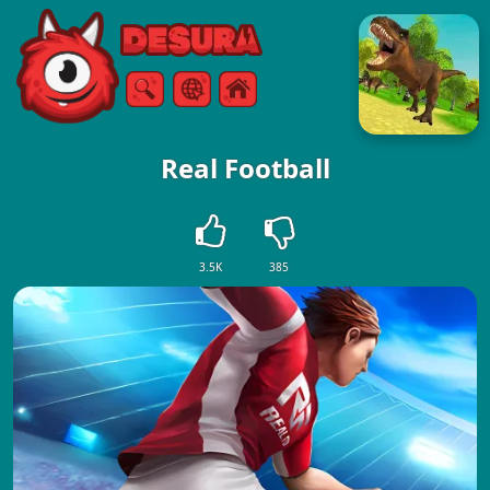
Free Online Games
Sök
Meny
Real Football
3.5K
385