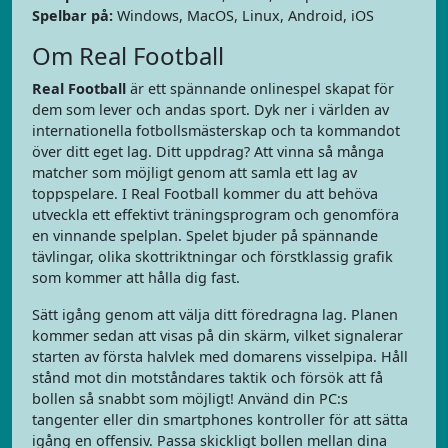
Spelbar på:
Windows, MacOS, Linux, Android, iOS
Om Real Football
Real Football
är ett spännande onlinespel skapat för
dem som lever och andas sport. Dyk ner i världen av
internationella fotbollsmästerskap och ta kommandot
över ditt eget lag. Ditt uppdrag? Att vinna så många
matcher som möjligt genom att samla ett lag av
toppspelare. I Real Football kommer du att behöva
utveckla ett effektivt träningsprogram och genomföra
en vinnande spelplan. Spelet bjuder på spännande
tävlingar, olika skottriktningar och förstklassig grafik
som kommer att hålla dig fast.
Sätt igång genom att välja ditt föredragna lag. Planen
kommer sedan att visas på din skärm, vilket signalerar
starten av första halvlek med domarens visselpipa. Håll
stånd mot din motståndares taktik och försök att få
bollen så snabbt som möjligt! Använd din PC:s
tangenter eller din smartphones kontroller för att sätta
igång en offensiv. Passa skickligt bollen mellan dina