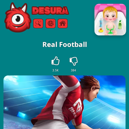
Free Online Games
Căutare
Meniul
Real Football
3.5K
384