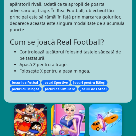
apărătorii rivali. Odată ce te apropii de poarta
adversarului, trage. În Real Football, obiectivul tău
principal este să rămâi în față prin marcarea golurilor,
deoarece aceasta este singura modalitate de a acumula
puncte.
Cum se joacă Real Football?
Controlează jucătorul folosind tastele săgeată de
pe tastatură.
Apasă Z pentru a trage.
Folosește X pentru a pasa mingea.
Jocuri de Fotbal
Jocuri Sportive
Jocuri pentru Băieți
Jocuri cu Mingea
Jocuri de Simulare
Jocuri de Fotbal