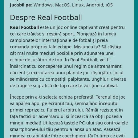
Jucabil pe:
Windows, MacOS, Linux, Android, iOS
Despre Real Football
Real Football
este un joc online captivant creat pentru
cei care trăiesc și respiră sport. Plonjează în lumea
campionatelor internaționale de fotbal și preia
comanda propriei tale echipe. Misiunea ta? Să câștigi
cât mai multe meciuri posibile prin adunarea unei
echipe de jucători de top. În Real Football, vei fi
însărcinat cu conceperea unui regim de antrenament
eficient și executarea unui plan de joc câștigător. Jocul
se mândrește cu competiții palpitante, unghiuri diverse
de tragere și grafică de top care te vor ține captivat.
Începe prin a-ți selecta echipa preferată. Terenul de joc
va apărea apoi pe ecranul tău, semnalând începutul
primei reprize cu fluierul arbitrului. Rămâi rezistent în
fața tacticilor adversarului și încearcă să obții posesia
mingii imediat! Utilizează tastele PC-ului sau controalele
smartphone-ului tău pentru a lansa un atac. Pasează
mingea cu abilitate între coechipierii tăi în timp ce eviți