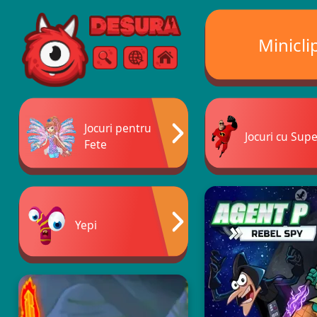
Free Online Games
Minicli
Căutare
Meniul
Jocuri pentru
Jocuri cu Supe
Fete
Yepi