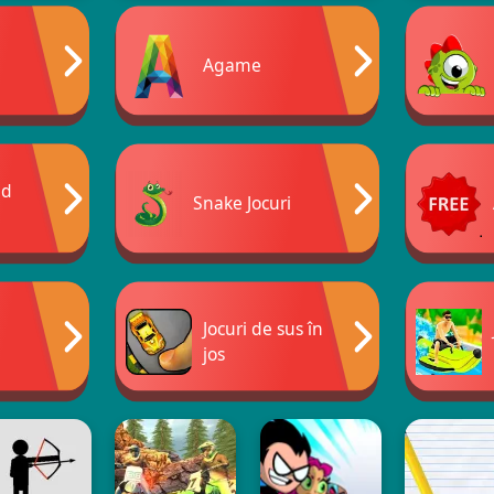
Agame
nd
Snake Jocuri
Jocuri de sus în
jos