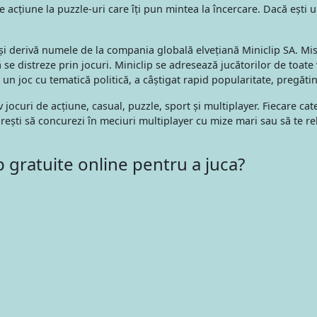
de acțiune la puzzle-uri care îți pun mintea la încercare. Dacă ești 
își derivă numele de la compania globală elvețiană Miniclip SA. M
ă se distreze prin jocuri. Miniclip se adresează jucătorilor de toate
," un joc cu tematică politică, a câștigat rapid popularitate, pregăt
v jocuri de acțiune, casual, puzzle, sport și multiplayer. Fiecare c
orești să concurezi în meciuri multiplayer cu mize mari sau să te rel
 gratuite online pentru a juca?