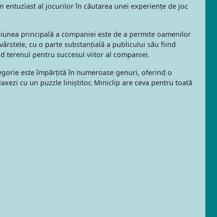
un entuziast al jocurilor în căutarea unei experiențe de joc
isiunea principală a companiei este de a permite oamenilor
 vârstele, cu o parte substanțială a publicului său fiind
ind terenul pentru succesul viitor al companiei.
ategorie este împărțită în numeroase genuri, oferind o
axezi cu un puzzle liniștitor, Miniclip are ceva pentru toată