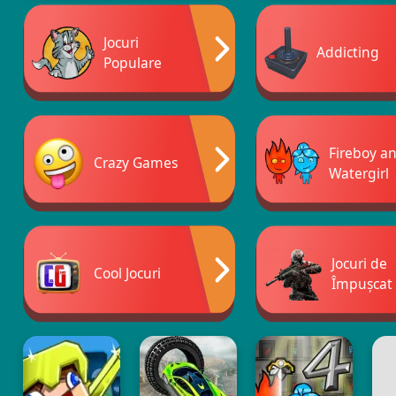
Jocuri
Addicting
Populare
Fireboy a
Crazy Games
Watergirl
Jocuri de
Cool Jocuri
Împușcat