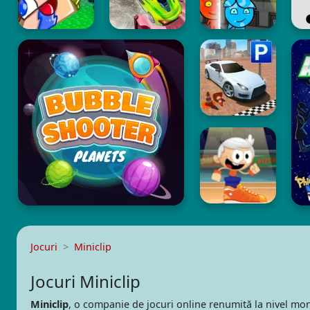
Jocuri
Miniclip
Jocuri Miniclip
Miniclip
, o companie de jocuri online renumită la nivel mond