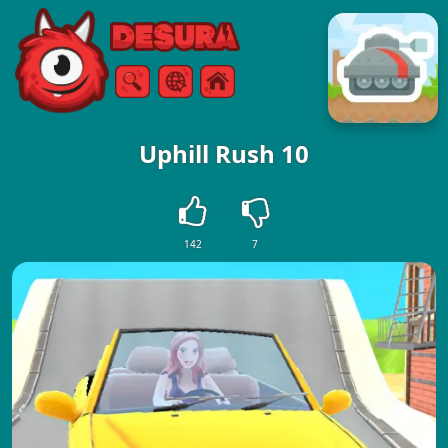
Free Online Games
Căutare
Meniul
Uphill Rush 10
142
7