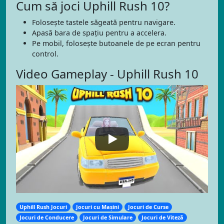
Cum să joci Uphill Rush 10?
Folosește tastele săgeată pentru navigare.
Apasă bara de spațiu pentru a accelera.
Pe mobil, folosește butoanele de pe ecran pentru
control.
Video Gameplay - Uphill Rush 10
Uphill Rush Jocuri
Jocuri cu Mașini
Jocuri de Curse
Jocuri de Conducere
Jocuri de Simulare
Jocuri de Viteză