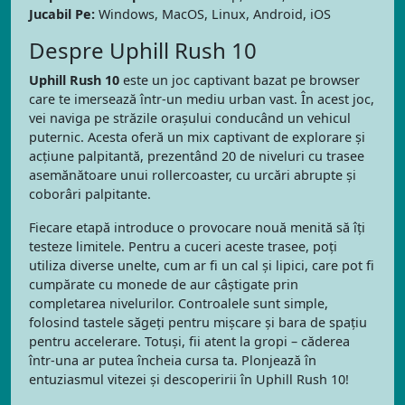
Jucabil Pe:
Windows, MacOS, Linux, Android, iOS
Despre Uphill Rush 10
Uphill Rush 10
este un joc captivant bazat pe browser
care te imersează într-un mediu urban vast. În acest joc,
vei naviga pe străzile orașului conducând un vehicul
puternic. Acesta oferă un mix captivant de explorare și
acțiune palpitantă, prezentând 20 de niveluri cu trasee
asemănătoare unui rollercoaster, cu urcări abrupte și
coborâri palpitante.
Fiecare etapă introduce o provocare nouă menită să îți
testeze limitele. Pentru a cuceri aceste trasee, poți
utiliza diverse unelte, cum ar fi un cal și lipici, care pot fi
cumpărate cu monede de aur câștigate prin
completarea nivelurilor. Controalele sunt simple,
folosind tastele săgeți pentru mișcare și bara de spațiu
pentru accelerare. Totuși, fii atent la gropi – căderea
într-una ar putea încheia cursa ta. Plonjează în
entuziasmul vitezei și descoperirii în Uphill Rush 10!