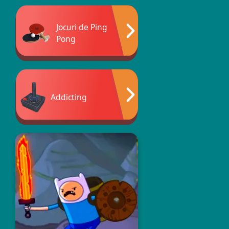
Jocuri de Ping
Pong
Addicting