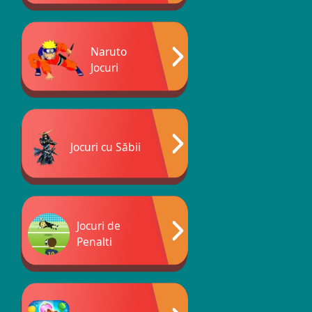
Naruto
Jocuri
Jocuri cu Săbii
Jocuri de
Penalti