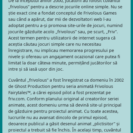
De la începutul anilor 2000, jucătorii au folosit cuvântul
„frivolous” pentru a descrie jocurile online simple. Nu se
știe exact cine a fondat conceptul de Frivolous Games
sau când a apărut, dar mii de dezvoltatori web l-au
adoptat pentru a-și promova site-urile de jocuri, numind
jocurile găzduite acolo „frivolous” sau, pe scurt, „Friv”.
Acest termen pentru utilizatorii de internet sugera că
aceștia căutau jocuri simple care nu necesitau
înregistrare, nu implicau memorarea progresului pe
nivele și ofereau un angajament ocazional care putea fi
limitat la doar câteva minute, permițând jucătorilor să
intre și să iasă ușor din joc.
Cuvântul „frivolous” a fost înregistrat ca domeniu în 2002
de Ghost Production pentru seria animată Frivolous
Fairytales™, a cărei episod pilot a fost prezentat pe
friv.com. Conform planului original al creatorilor seriei
animate, acest domeniu urma să devină site-ul principal
de găzduire pentru proiectul animat. Cu toate acestea,
lucrurile nu au avansat dincolo de primul episod,
deoarece publicul a găsit desenul animat „plictisitor” și
proiectul a trebuit să fie închis. În același timp, cuvântul