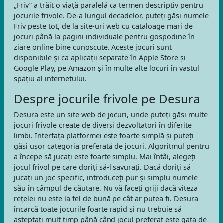
„Friv” a trăit o viață paralelă ca termen descriptiv pentru
jocurile frivole. De-a lungul decadelor, puteți găsi numele
Friv peste tot, de la site-uri web cu cataloage mari de
jocuri până la pagini individuale pentru gospodine în
ziare online bine cunoscute. Aceste jocuri sunt
disponibile și ca aplicații separate în Apple Store și
Google Play, pe Amazon și în multe alte locuri în vastul
spațiu al internetului.
Despre jocurile frivole pe Desura
Desura este un site web de jocuri, unde puteți găsi multe
jocuri frivole create de diverși dezvoltatori în diferite
limbi. Interfața platformei este foarte simplă și puteți
găsi ușor categoria preferată de jocuri. Algoritmul pentru
a începe să jucați este foarte simplu. Mai întâi, alegeți
jocul frivol pe care doriți să-l savurați. Dacă doriți să
jucați un joc specific, introduceți pur și simplu numele
său în câmpul de căutare. Nu vă faceți griji dacă viteza
rețelei nu este la fel de bună pe cât ar putea fi. Desura
încarcă toate jocurile foarte rapid și nu trebuie să
așteptați mult timp până când jocul preferat este gata de