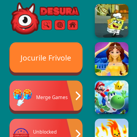
Free Online Games
Căutare
Meniul
Jocurile Frivole
Merge Games
Unblocked