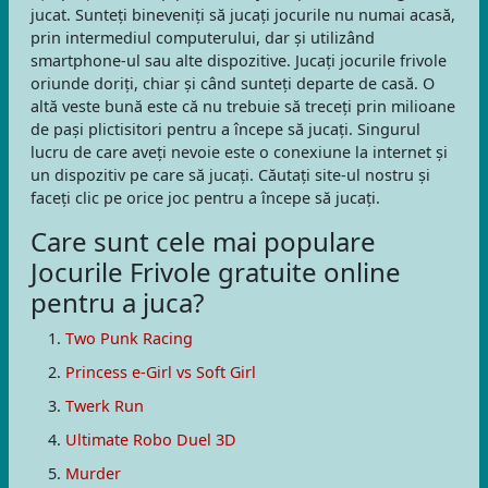
jucat. Sunteți bineveniți să jucați jocurile nu numai acasă,
prin intermediul computerului, dar și utilizând
smartphone-ul sau alte dispozitive. Jucați jocurile frivole
oriunde doriți, chiar și când sunteți departe de casă. O
altă veste bună este că nu trebuie să treceți prin milioane
de pași plictisitori pentru a începe să jucați. Singurul
lucru de care aveți nevoie este o conexiune la internet și
un dispozitiv pe care să jucați. Căutați site-ul nostru și
faceți clic pe orice joc pentru a începe să jucați.
Care sunt cele mai populare
Jocurile Frivole gratuite online
pentru a juca?
Two Punk Racing
Princess e-Girl vs Soft Girl
Twerk Run
Ultimate Robo Duel 3D
Murder