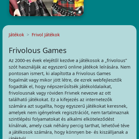
Játékok
Frivol Játékok
Frivolous Games
Az 2000-es évek elejétől kezdve a játékosok a „frivolous”
szót használják az egyszerű online játékok leírására. Nem
pontosan ismert, ki alapította a Frivolous Games
fogalmát vagy mikor jött létre, de ezrek webfejlesztők
fogadták el, hogy népszerűsítsék játékoldalaikat,
frivolousnak vagy röviden Frivnek nevezve az ott
található játékokat. Ez a kifejezés az internetezők
számára azt sugallta, hogy egyszerű játékokat keresnek,
amelyek nem igényelnek regisztrációt, nem tartalmaznak
szintlépési folyamatokat és alkalmi elköteleződést
kínálnak, amely csak néhány percig tarthat, lehetővé téve
a játékosok számára, hogy könnyen be- és kiszálljanak a
játékból.