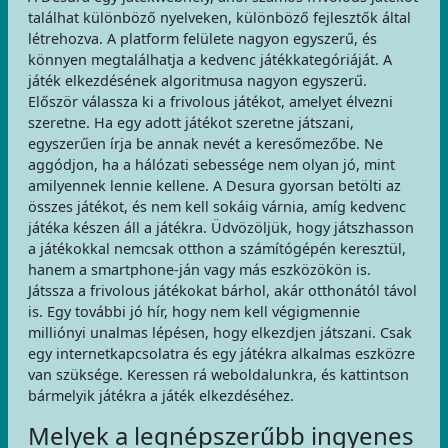
találhat különböző nyelveken, különböző fejlesztők által
létrehozva. A platform felülete nagyon egyszerű, és
könnyen megtalálhatja a kedvenc játékkategóriáját. A
játék elkezdésének algoritmusa nagyon egyszerű.
Először válassza ki a frivolous játékot, amelyet élvezni
szeretne. Ha egy adott játékot szeretne játszani,
egyszerűen írja be annak nevét a keresőmezőbe. Ne
aggódjon, ha a hálózati sebessége nem olyan jó, mint
amilyennek lennie kellene. A Desura gyorsan betölti az
összes játékot, és nem kell sokáig várnia, amíg kedvenc
játéka készen áll a játékra. Üdvözöljük, hogy játszhasson
a játékokkal nemcsak otthon a számítógépén keresztül,
hanem a smartphone-ján vagy más eszközökön is.
Játssza a frivolous játékokat bárhol, akár otthonától távol
is. Egy további jó hír, hogy nem kell végigmennie
milliónyi unalmas lépésen, hogy elkezdjen játszani. Csak
egy internetkapcsolatra és egy játékra alkalmas eszközre
van szüksége. Keressen rá weboldalunkra, és kattintson
bármelyik játékra a játék elkezdéséhez.
Melyek a legnépszerűbb ingyenes