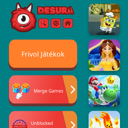
Free Online Games
Keresés
Menü
Frivol Játékok
Merge Games
Unblocked