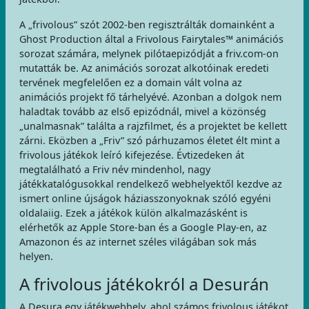
A „frivolous” szót 2002-ben regisztrálták domainként a
Ghost Production által a Frivolous Fairytales™ animációs
sorozat számára, melynek pilótaepizódját a friv.com-on
mutatták be. Az animációs sorozat alkotóinak eredeti
tervének megfelelően ez a domain vált volna az
animációs projekt fő tárhelyévé. Azonban a dolgok nem
haladtak tovább az első epizódnál, mivel a közönség
„unalmasnak” találta a rajzfilmet, és a projektet be kellett
zárni. Eközben a „Friv” szó párhuzamos életet élt mint a
frivolous játékok leíró kifejezése. Évtizedeken át
megtalálható a Friv név mindenhol, nagy
játékkatalógusokkal rendelkező webhelyektől kezdve az
ismert online újságok háziasszonyoknak szóló egyéni
oldalaiig. Ezek a játékok külön alkalmazásként is
elérhetők az Apple Store-ban és a Google Play-en, az
Amazonon és az internet széles világában sok más
helyen.
A frivolous játékokról a Desurán
A Desura egy játékwebhely, ahol számos frivolous játékot