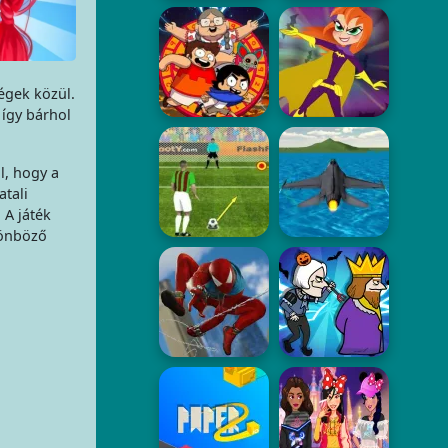
ségek közül.
 így bárhol
l, hogy a
atali
 A játék
lönböző