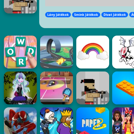
Lány Játékok
Smink Játékok
Divat Játékok
Á