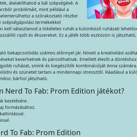
tek, átalakíthatod a bál szépségévé. A
arcbőr problémáit, mint például a
 belemerülhetsz a szórakoztató részbe:
ő szépségápolási termékekkel
 ki kell választanod a tökéletes ruhát a különböző ruházati lehető
zzáillő cipőt és ékszereket. Ez a játék több eszközön is játszható,
ló bekapcsolódás számos előnnyel jár. Növeli a kreativitást azálta
seket keverhetnek és párosíthatnak. Emellett élesíti a döntéshoz
egjobb ruházat, smink és kiegészítők kombinációját Anna számára.
lódni és szünetet tartani a mindennapi stressztől. Ráadásul a kü
ikor, bárhol játszható.
m Nerd To Fab: Prom Edition játékot?
k kezelésére.
haj formázásához.
attintással.
ssal.
rd To Fab: Prom Edition