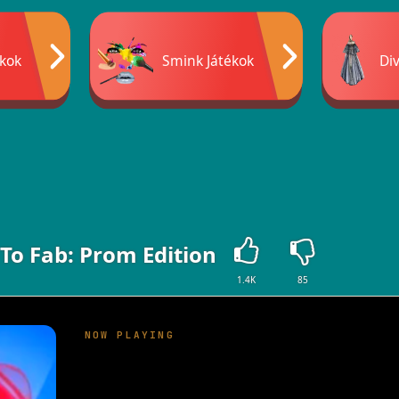
ékok
Smink Játékok
Div
To Fab: Prom Edition
1.4K
85