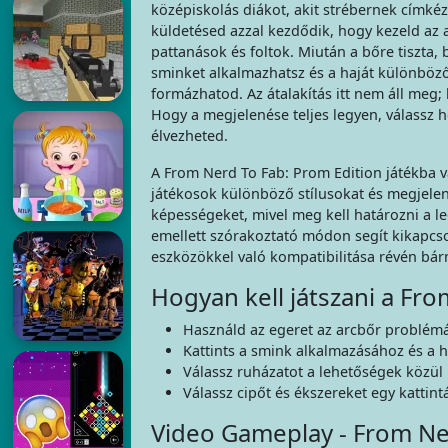
középiskolás diákot, akit strébernek címkéz
küldetésed azzal kezdődik, hogy kezeld az 
pattanások és foltok. Miután a bőre tiszta,
sminket alkalmazhatsz és a haját különböz
formázhatod. Az átalakítás itt nem áll meg;
Hogy a megjelenése teljes legyen, válassz ho
élvezheted.
A From Nerd To Fab: Prom Edition játékba va
játékosok különböző stílusokat és megjelené
képességeket, mivel meg kell határozni a l
emellett szórakoztató módon segít kikapcso
eszközökkel való kompatibilitása révén bárm
Hogyan kell játszani a Fro
Használd az egeret az arcbőr problémá
Kattints a smink alkalmazásához és a 
Válassz ruházatot a lehetőségek közül k
Válassz cipőt és ékszereket egy kattintá
Video Gameplay - From Ne