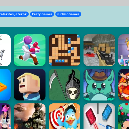
talakítós Játékok
Crazy Games
GirlsGoGames