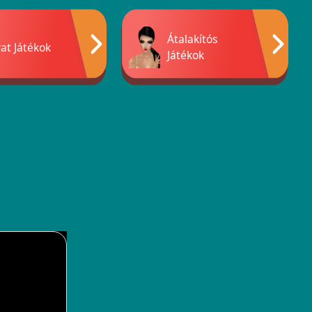
Átalakítós
at Játékok
Játékok