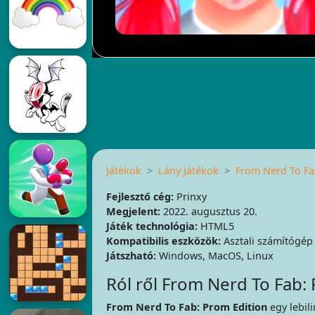
Játékok
Lány Játékok
From Nerd To Fa
Fejlesztő cég:
Prinxy
Megjelent:
2022. augusztus 20.
Játék technológia:
HTML5
Kompatibilis eszközök:
Asztali számítógép
Játszható:
Windows, MacOS, Linux
Ról ről From Nerd To Fab:
From Nerd To Fab: Prom Edition
egy lebili