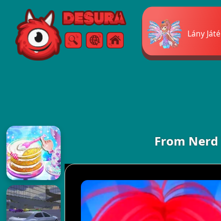
Free Online Games
Lány Ját
Keresés
Menü
From Nerd 