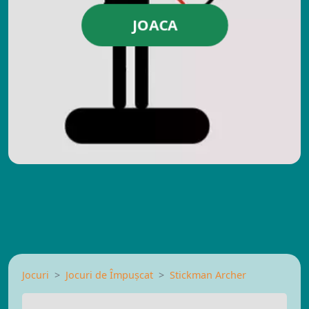
JOACA
Jocuri
Jocuri de Împușcat
Stickman Archer