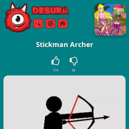
Free Online Games
Căutare
Meniul
Stickman Archer
774
38