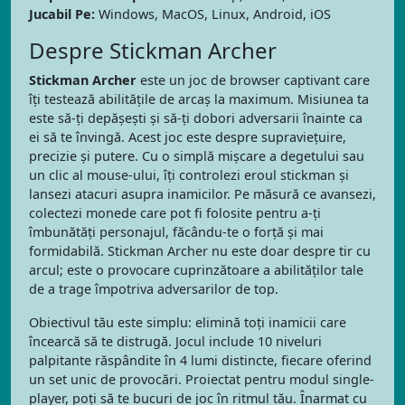
Jucabil Pe:
Windows, MacOS, Linux, Android, iOS
Despre Stickman Archer
Stickman Archer
este un joc de browser captivant care
îți testează abilitățile de arcaș la maximum. Misiunea ta
este să-ți depășești și să-ți dobori adversarii înainte ca
ei să te învingă. Acest joc este despre supraviețuire,
precizie și putere. Cu o simplă mișcare a degetului sau
un clic al mouse-ului, îți controlezi eroul stickman și
lansezi atacuri asupra inamicilor. Pe măsură ce avansezi,
colectezi monede care pot fi folosite pentru a-ți
îmbunătăți personajul, făcându-te o forță și mai
formidabilă. Stickman Archer nu este doar despre tir cu
arcul; este o provocare cuprinzătoare a abilităților tale
de a trage împotriva adversarilor de top.
Obiectivul tău este simplu: elimină toți inamicii care
încearcă să te distrugă. Jocul include 10 niveluri
palpitante răspândite în 4 lumi distincte, fiecare oferind
un set unic de provocări. Proiectat pentru modul single-
player, poți să te bucuri de joc în ritmul tău. Înarmat cu