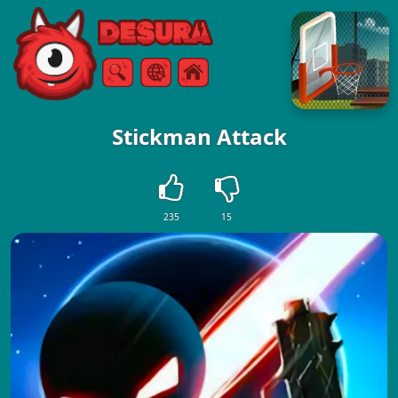
Free Online Games
Căutare
Meniul
Stickman Attack
235
15