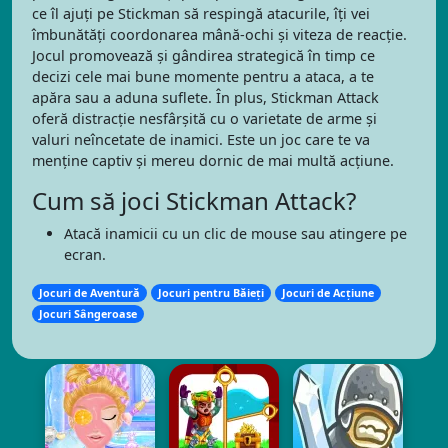
ce îl ajuți pe Stickman să respingă atacurile, îți vei
îmbunătăți coordonarea mână-ochi și viteza de reacție.
Jocul promovează și gândirea strategică în timp ce
decizi cele mai bune momente pentru a ataca, a te
apăra sau a aduna suflete. În plus, Stickman Attack
oferă distracție nesfârșită cu o varietate de arme și
valuri neîncetate de inamici. Este un joc care te va
menține captiv și mereu dornic de mai multă acțiune.
Cum să joci Stickman Attack?
Atacă inamicii cu un clic de mouse sau atingere pe
ecran.
Jocuri de Aventură
Jocuri pentru Băieți
Jocuri de Acțiune
Jocuri Sângeroase