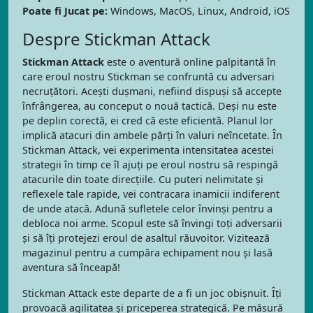
Poate fi Jucat pe:
Windows, MacOS, Linux, Android, iOS
Despre Stickman Attack
Stickman Attack
este o aventură online palpitantă în
care eroul nostru Stickman se confruntă cu adversari
necruțători. Acești dușmani, nefiind dispuși să accepte
înfrângerea, au conceput o nouă tactică. Deși nu este
pe deplin corectă, ei cred că este eficientă. Planul lor
implică atacuri din ambele părți în valuri neîncetate. În
Stickman Attack, vei experimenta intensitatea acestei
strategii în timp ce îl ajuți pe eroul nostru să respingă
atacurile din toate direcțiile. Cu puteri nelimitate și
reflexele tale rapide, vei contracara inamicii indiferent
de unde atacă. Adună sufletele celor învinși pentru a
debloca noi arme. Scopul este să învingi toți adversarii
și să îți protejezi eroul de asaltul răuvoitor. Vizitează
magazinul pentru a cumpăra echipament nou și lasă
aventura să înceapă!
Stickman Attack este departe de a fi un joc obișnuit. Îți
provoacă agilitatea și priceperea strategică. Pe măsură