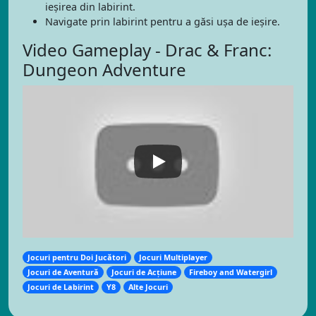
ieșirea din labirint.
Navigate prin labirint pentru a găsi ușa de ieșire.
Video Gameplay - Drac & Franc:
Dungeon Adventure
Jocuri pentru Doi Jucători
Jocuri Multiplayer
Jocuri de Aventură
Jocuri de Acțiune
Fireboy and Watergirl
Jocuri de Labirint
Y8
Alte Jocuri