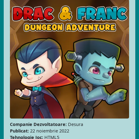
Companie Dezvoltatoare:
Desura
Publicat:
22 noiembrie 2022
Tehnologie Joc:
HTML5