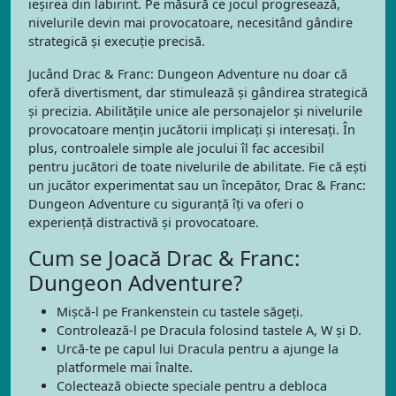
ieșirea din labirint. Pe măsură ce jocul progresează,
nivelurile devin mai provocatoare, necesitând gândire
strategică și execuție precisă.
Jucând Drac & Franc: Dungeon Adventure nu doar că
oferă divertisment, dar stimulează și gândirea strategică
și precizia. Abilitățile unice ale personajelor și nivelurile
provocatoare mențin jucătorii implicați și interesați. În
plus, controalele simple ale jocului îl fac accesibil
pentru jucători de toate nivelurile de abilitate. Fie că ești
un jucător experimentat sau un începător, Drac & Franc:
Dungeon Adventure cu siguranță îți va oferi o
experiență distractivă și provocatoare.
Cum se Joacă Drac & Franc:
Dungeon Adventure?
Mișcă-l pe Frankenstein cu tastele săgeți.
Controlează-l pe Dracula folosind tastele A, W și D.
Urcă-te pe capul lui Dracula pentru a ajunge la
platformele mai înalte.
Colectează obiecte speciale pentru a debloca