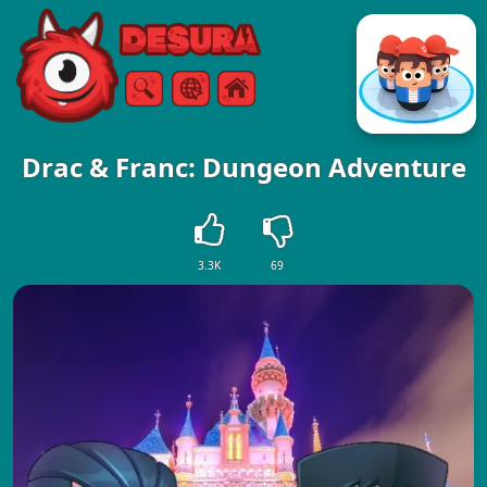
Free Online Games
Căutare
Meniul
Drac & Franc: Dungeon Adventure
3.3K
69