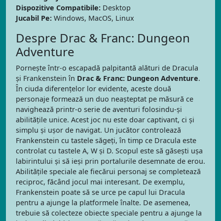
Dispozitive Compatibile:
Desktop
Jucabil Pe:
Windows, MacOS, Linux
Despre Drac & Franc: Dungeon
Adventure
Pornește într-o escapadă palpitantă alături de Dracula
și Frankenstein în
Drac & Franc: Dungeon Adventure
.
În ciuda diferențelor lor evidente, aceste două
personaje formează un duo neașteptat pe măsură ce
navighează printr-o serie de aventuri folosindu-și
abilitățile unice. Acest joc nu este doar captivant, ci și
simplu și ușor de navigat. Un jucător controlează
Frankenstein cu tastele săgeți, în timp ce Dracula este
controlat cu tastele A, W și D. Scopul este să găsești ușa
labirintului și să ieși prin portalurile desemnate de erou.
Abilitățile speciale ale fiecărui personaj se completează
reciproc, făcând jocul mai interesant. De exemplu,
Frankenstein poate să se urce pe capul lui Dracula
pentru a ajunge la platformele înalte. De asemenea,
trebuie să colecteze obiecte speciale pentru a ajunge la