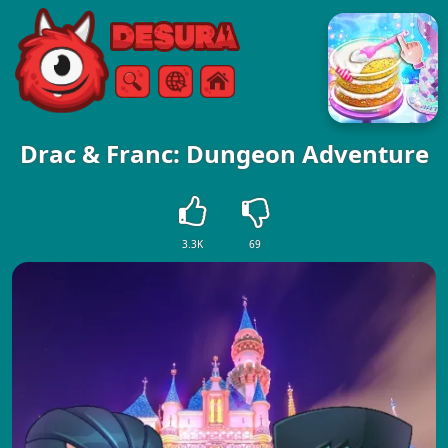
Free Online Games
Sök
Meny
Drac & Franc: Dungeon Adventure
3.3K
69