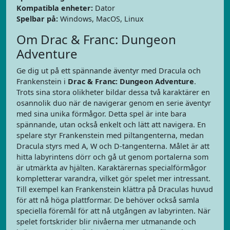
Kompatibla enheter:
Dator
Spelbar på:
Windows, MacOS, Linux
Om Drac & Franc: Dungeon
Adventure
Ge dig ut på ett spännande äventyr med Dracula och
Frankenstein i
Drac & Franc: Dungeon Adventure
.
Trots sina stora olikheter bildar dessa två karaktärer en
osannolik duo när de navigerar genom en serie äventyr
med sina unika förmågor. Detta spel är inte bara
spännande, utan också enkelt och lätt att navigera. En
spelare styr Frankenstein med piltangenterna, medan
Dracula styrs med A, W och D-tangenterna. Målet är att
hitta labyrintens dörr och gå ut genom portalerna som
är utmärkta av hjälten. Karaktärernas specialförmågor
kompletterar varandra, vilket gör spelet mer intressant.
Till exempel kan Frankenstein klättra på Draculas huvud
för att nå höga plattformar. De behöver också samla
speciella föremål för att nå utgången av labyrinten. När
spelet fortskrider blir nivåerna mer utmanande och