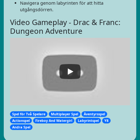
Navigera genom labyrinten för att hitta
utgångsdörren.
Video Gameplay - Drac & Franc:
Dungeon Adventure
Spel för Två Spelare
Multiplayer Spel
Äventyrsspel
Actionspel
Fireboy And Watergirl
Labyrintspel
Y8
Andra Spel