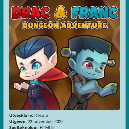
Utvecklare:
Desura
Utgiven:
22 november 2022
Spelteknologi:
HTML5