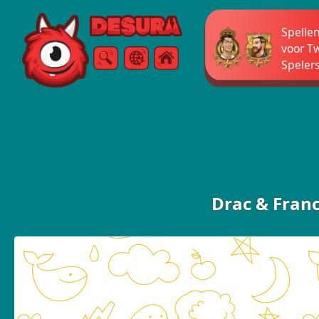
Free Online Games
Spelle
voor T
Speler
Zoeken
Menu
Drac & Fran