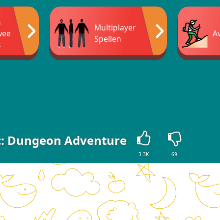
n
Multiplayer
wee
A
Spellen
s
c: Dungeon Adventure
3.3K
69