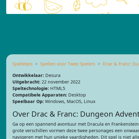
Spelletjes
Spellen voor Twee Spelers
Drac & Franc: D
Ontwikkelaar:
Desura
Uitgebracht:
22 november 2022
Speltechnologie:
HTML5
Compatibele Apparaten:
Desktop
Speelbaar Op:
Windows, MacOS, Linux
Over Drac & Franc: Dungeon Adven
Ga op een spannend avontuur met Dracula en Frankenstein
grote verschillen vormen deze twee personages een onwaars
navigeren met hun unieke vaardigheden. Dit spel is niet a