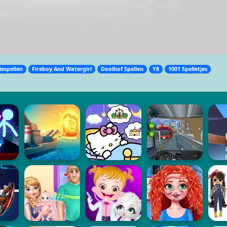
iespellen
Fireboy And Watergirl
Doolhof Spellen
Y8
1001 Spelletjes