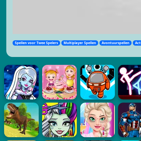
Spellen voor Twee Spelers
Multiplayer Spellen
Avontuurspellen
Act