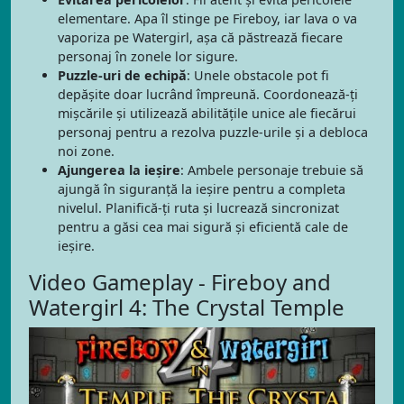
elementare. Apa îl stinge pe Fireboy, iar lava o va
vaporiza pe Watergirl, așa că păstrează fiecare
personaj în zonele lor sigure.
Puzzle-uri de echipă
: Unele obstacole pot fi
depășite doar lucrând împreună. Coordonează-ți
mișcările și utilizează abilitățile unice ale fiecărui
personaj pentru a rezolva puzzle-urile și a debloca
noi zone.
Ajungerea la ieșire
: Ambele personaje trebuie să
ajungă în siguranță la ieșire pentru a completa
nivelul. Planifică-ți ruta și lucrează sincronizat
pentru a găsi cea mai sigură și eficientă cale de
ieșire.
Video Gameplay - Fireboy and
Watergirl 4: The Crystal Temple