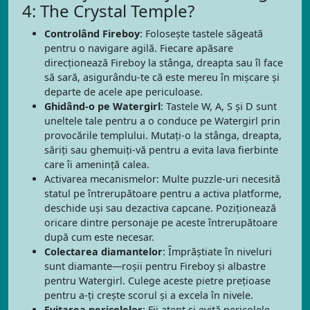
4: The Crystal Temple?
Controlând Fireboy
: Folosește tastele săgeată
pentru o navigare agilă. Fiecare apăsare
direcționează Fireboy la stânga, dreapta sau îl face
să sară, asigurându-te că este mereu în mișcare și
departe de acele ape periculoase.
Ghidând-o pe Watergirl
: Tastele W, A, S și D sunt
uneltele tale pentru a o conduce pe Watergirl prin
provocările templului. Mutați-o la stânga, dreapta,
săriți sau ghemuiți-vă pentru a evita lava fierbinte
care îi amenință calea.
Activarea mecanismelor: Multe puzzle-uri necesită
statul pe întrerupătoare pentru a activa platforme,
deschide uși sau dezactiva capcane. Poziționează
oricare dintre personaje pe aceste întrerupătoare
după cum este necesar.
Colectarea diamantelor
: Împrăștiate în niveluri
sunt diamante—roșii pentru Fireboy și albastre
pentru Watergirl. Culege aceste pietre prețioase
pentru a-ți crește scorul și a excela în nivele.
Evitarea pericolelor
: Fii atent și evită pericolele