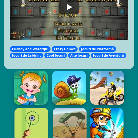
Fireboy and Watergirl
Crazy Games
Jocuri de Platformă
Jocuri de Labirint
Cool Jocuri
Alte Jocuri
Jocuri de Aventură