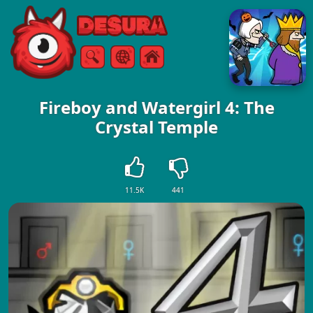
Free Online Games
Căutare
Meniul
Fireboy and Watergirl 4: The
Crystal Temple
11.5K
441