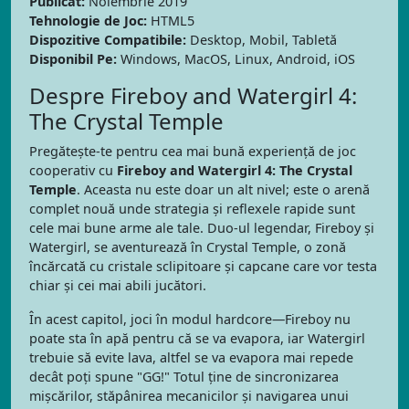
Publicat:
Noiembrie 2019
Tehnologie de Joc:
HTML5
Dispozitive Compatibile:
Desktop, Mobil, Tabletă
Disponibil Pe:
Windows, MacOS, Linux, Android, iOS
Despre Fireboy and Watergirl 4:
The Crystal Temple
Pregătește-te pentru cea mai bună experiență de joc
cooperativ cu
Fireboy and Watergirl 4: The Crystal
Temple
. Aceasta nu este doar un alt nivel; este o arenă
complet nouă unde strategia și reflexele rapide sunt
cele mai bune arme ale tale. Duo-ul legendar, Fireboy și
Watergirl, se aventurează în Crystal Temple, o zonă
încărcată cu cristale sclipitoare și capcane care vor testa
chiar și cei mai abili jucători.
În acest capitol, joci în modul hardcore—Fireboy nu
poate sta în apă pentru că se va evapora, iar Watergirl
trebuie să evite lava, altfel se va evapora mai repede
decât poți spune "GG!" Totul ține de sincronizarea
mișcărilor, stăpânirea mecanicilor și navigarea unui