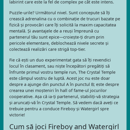
labirint care este la fel de complex pe cât este intens.
Puzzle-urile? Următorul nivel. Sunt concepute să îți
crească adrenalina cu o combinație de trucuri bazate pe
fizică și provocări care îți solicită la maxim capacitatea
mentală. Și avantajele de a reuși împreună cu
partenerul tău sunt epice—croiește-ți drum prin
pericole elementare, deblochează nivele secrete și
colectează realizări care strigă top-tier.
Fie că ești un duo experimentat gata să îți revendici
locul în clasament, sau niște începători pregătiți să
înfrunte primul vostru temple run, The Crystal Temple
este câmpul vostru de luptă. Acest joc nu este doar
despre a ajunge din punctul A în punctul B; este despre
crearea unei moșteniri în hall of fame-ul jocurilor
cooperative. Așa că ia-ți partenerul, stabiliți-vă strategia
și aruncați-vă în Crystal Temple. Să vedem dacă aveți ce
trebuie pentru a conduce Fireboy și Watergirl spre
victorie!
Cum să joci Fireboy and Watergirl