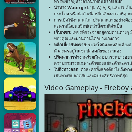
ทำให้เขาอยู่ห่างจากน้ำที่อันตรายเสมอ
นำทาง Watergirl
: ปุ่ม W, A, S, และ D เ
กระโดด หรือย่อตัวเพื่อหลีกเลี่ยงลาวาที่ค
การเปิดใช้งานกลไก: ปริศนาหลายอย่างต้องก
ละครหนึ่งบนสวิตช์เหล่านี้ตามที่จำเป็น
เก็บเพชร
: เพชรที่กระจายอยู่ตามด่านต่างๆ ม
ของคุณและผ่านด่านได้อย่างเก่งกาจ
หลีกเลี่ยงอันตราย
: ระวังให้ดีและหลีกเลี่ย
ตัวละครอยู่ในเขตปลอดภัยของตนเอง
ปริศนาการทำงานร่วมกัน
: อุปสรรคบางอย่
ความสามารถเฉพาะตัวของแต่ละตัวละครเพื่อ
ไปถึงทางออก
: ตัวละครทั้งสองต้องไปถึงท
เส้นทางที่ปลอดภัยและมีประสิทธิภาพที่สุด
Video Gameplay - Fireboy 