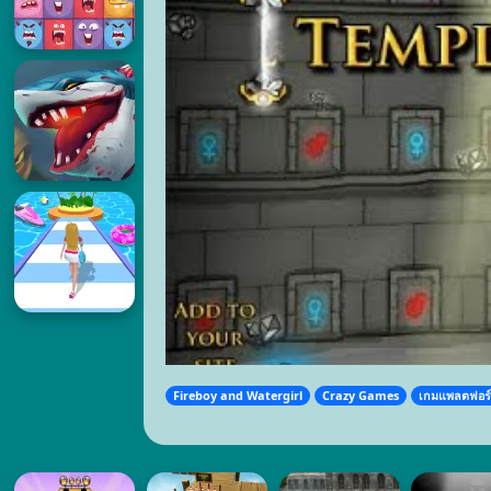
Fireboy and Watergirl
Crazy Games
เกมแพลตฟอร