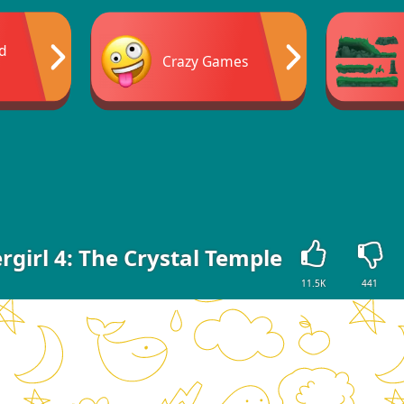
nd
Crazy Games
girl 4: The Crystal Temple
11.5K
441