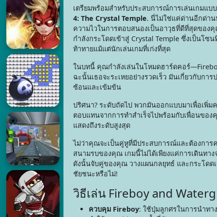
เตรียมพร้อมสำหรับประสบการณ์การเล่นเกมแบบร่วม
4: The Crystal Temple
. นี่ไม่ใช่แค่ด่านอีกด่า
ความไวในการตอบสนองเป็นอาวุธที่ดีที่สุดของคุ
กำลังกระโดดเข้าสู่ Crystal Temple ซึ่งเป็นโซนที
ท้าทายแม้แต่นักเล่นเกมที่เก่งที่สุด
ในบทนี้ คุณกำลังเล่นในโหมดฮาร์ดคอร์—Fireboy
ฉะนั้นเธอจะระเหยอย่างรวดเร็ว มันเกี่ยวกับก
ซ้อนและเข้มข้น
ปริศนา? ระดับถัดไป พวกมันออกแบบมาเพื่อเพิ่ม
ตอบแทนจากการทำสำเร็จไปพร้อมกับเพื่อนของคุณ
แสดงถึงระดับสูงสุด
ไม่ว่าคุณจะเป็นคู่หูที่มีประสบการณ์และต้องก
สนามรบของคุณ เกมนี้ไม่ได้เพียงแค่การเดินทาง
ดังนั้นจับคู่ของคุณ วางแผนกลยุทธ์ และกระโดดเข้า
ชัยชนะหรือไม่!
วิธีเล่น Fireboy and Waterg
ควบคุม Fireboy
: ใช้ปุ่มลูกศรในการนำทาง