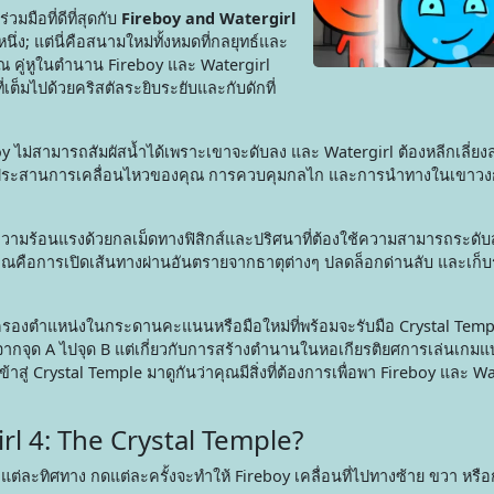
มือที่ดีที่สุดกับ
Fireboy and Watergirl
นหนึ่ง; แต่นี่คือสนามใหม่ทั้งหมดที่กลยุทธ์และ
ณ คู่หูในตำนาน Fireboy และ Watergirl
่เต็มไปด้วยคริสตัลระยิบระยับและกับดักที่
 ไม่สามารถสัมผัสน้ำได้เพราะเขาจะดับลง และ Watergirl ต้องหลีกเลี่ยงล
ารประสานการเคลื่อนไหวของคุณ การควบคุมกลไก และการนำทางในเขาวงกตท
ความร้อนแรงด้วยกลเม็ดทางฟิสิกส์และปริศนาที่ต้องใช้ความสามารถระดับ
คือการเปิดเส้นทางผ่านอันตรายจากธาตุต่างๆ ปลดล็อกด่านลับ และเก็บรา
ารครองตำแหน่งในกระดานคะแนนหรือมือใหม่ที่พร้อมจะรับมือ Crystal Temp
จากจุด A ไปจุด B แต่เกี่ยวกับการสร้างตำนานในหอเกียรติยศการเล่นเกมแ
สู่ Crystal Temple มาดูกันว่าคุณมีสิ่งที่ต้องการเพื่อพา Fireboy และ Wat
irl 4: The Crystal Temple?
แต่ละทิศทาง กดแต่ละครั้งจะทำให้ Fireboy เคลื่อนที่ไปทางซ้าย ขวา หร