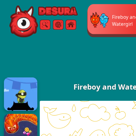
Free Online Games
Fireboy a
Watergirl
ค้นหา
เมนู
Fireboy and Water