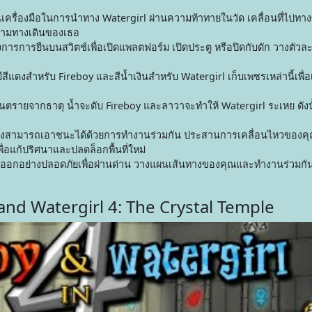
ป็นเครื่องมือในการนำทาง Watergirl ผ่านความท้าทายในวัด เคลื่อนที่ไปทา
ุกคามทางเดินของเธอ
ารการยืนบนสวิตช์เพื่อเปิดแพลตฟอร์ม เปิดประตู หรือปิดกับดัก วางตัวล
ีสีแดงสำหรับ Fireboy และสีน้ำเงินสำหรับ Watergirl เก็บเพชรเหล่านี้เพื่
งอันตรายจากธาตุ น้ำจะดับ Fireboy และลาวาจะทำให้ Watergirl ระเหย ดังน
างสามารถเอาชนะได้ด้วยการทำงานร่วมกัน ประสานการเคลื่อนไหวของค
แก้ปริศนาและปลดล็อกพื้นที่ใหม่
างออกอย่างปลอดภัยเพื่อผ่านด่าน วางแผนเส้นทางของคุณและทำงานร่วมกัน
and Watergirl 4: The Crystal Temple