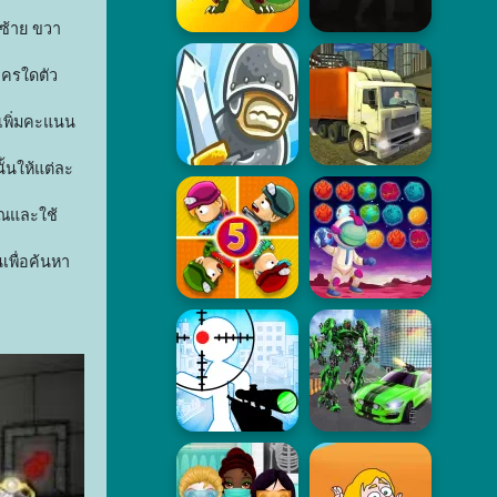
งซ้าย ขวา
ะครใดตัว
อเพิ่มคะแนน
ั้นให้แต่ละ
ุณและใช้
เพื่อค้นหา