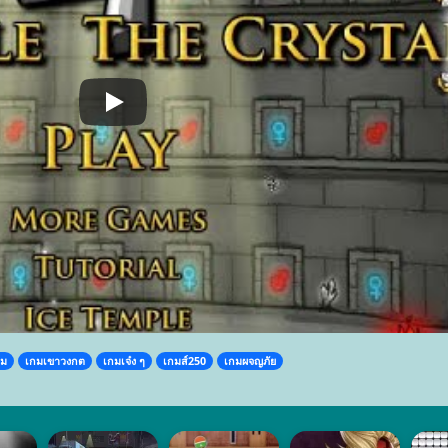
์ม
เกมเขาวงกต
เกมเจ๋ง ๆ
เกมส์250
เกมผจญภัย