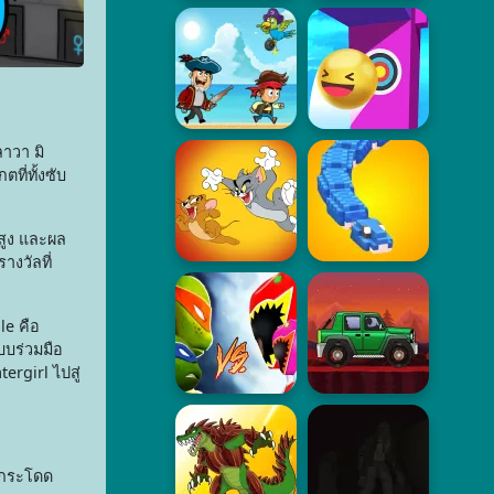
าวา มิ
ี่ทั้งซับ
สูง และผล
งวัลที่
le คือ
บบร่วมมือ
ergirl ไปสู่
ือกระโดด