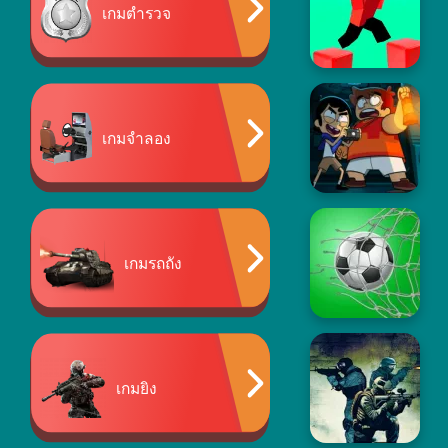
เกมตำรวจ
เกมจำลอง
เกมรถถัง
เกมยิง