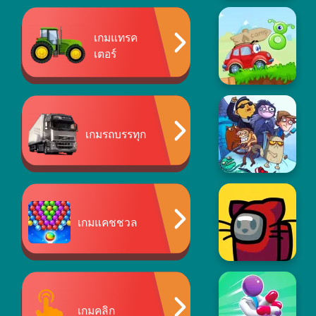
เกมแทรค
เตอร์
เกมรถบรรทุก
เกมแคชชวล
เกมคลิก