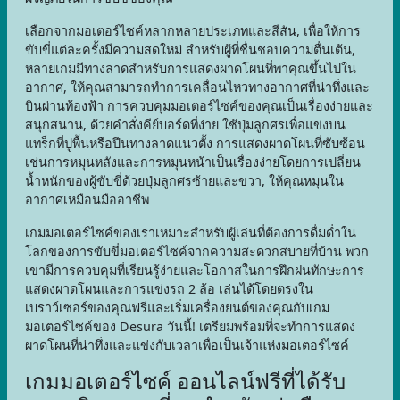
เลือกจากมอเตอร์ไซค์หลากหลายประเภทและสีสัน, เพื่อให้การ
ขับขี่แต่ละครั้งมีความสดใหม่ สำหรับผู้ที่ชื่นชอบความตื่นเต้น,
หลายเกมมีทางลาดสำหรับการแสดงผาดโผนที่พาคุณขึ้นไปใน
อากาศ, ให้คุณสามารถทำการเคลื่อนไหวทางอากาศที่น่าทึ่งและ
บินผ่านท้องฟ้า การควบคุมมอเตอร์ไซค์ของคุณเป็นเรื่องง่ายและ
สนุกสนาน, ด้วยคำสั่งคีย์บอร์ดที่ง่าย ใช้ปุ่มลูกศรเพื่อแข่งบน
แทร็กที่ปูพื้นหรือปีนทางลาดแนวตั้ง การแสดงผาดโผนที่ซับซ้อน
เช่นการหมุนหลังและการหมุนหน้าเป็นเรื่องง่ายโดยการเปลี่ยน
น้ำหนักของผู้ขับขี่ด้วยปุ่มลูกศรซ้ายและขวา, ให้คุณหมุนใน
อากาศเหมือนมืออาชีพ
เกมมอเตอร์ไซค์ของเราเหมาะสำหรับผู้เล่นที่ต้องการดื่มด่ำใน
โลกของการขับขี่มอเตอร์ไซค์จากความสะดวกสบายที่บ้าน พวก
เขามีการควบคุมที่เรียนรู้ง่ายและโอกาสในการฝึกฝนทักษะการ
แสดงผาดโผนและการแข่งรถ 2 ล้อ เล่นได้โดยตรงใน
เบราว์เซอร์ของคุณฟรีและเริ่มเครื่องยนต์ของคุณกับเกม
มอเตอร์ไซค์ของ Desura วันนี้! เตรียมพร้อมที่จะทำการแสดง
ผาดโผนที่น่าทึ่งและแข่งกับเวลาเพื่อเป็นเจ้าแห่งมอเตอร์ไซค์
เกมมอเตอร์ไซค์ ออนไลน์ฟรีที่ได้รับ