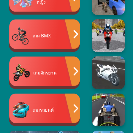
หญิง
เกม BMX
เกมจักรยาน
เกมรถยนต์