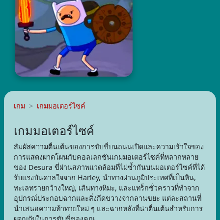
เกม
เกมมอเตอร์ไซค์
เกมมอเตอร์ไซค์
สัมผัสความตื่นเต้นของการขับขี่บนถนนเปิดและความเร้าใจของ
การแสดงผาดโผนกับคอลเลกชันเกมมอเตอร์ไซค์ที่หลากหลาย
ของ Desura ขี่ผ่านสภาพแวดล้อมที่ไม่ซ้ำกันบนมอเตอร์ไซค์ที่ได้
รับแรงบันดาลใจจาก Harley, นำทางผ่านภูมิประเทศที่เป็นหิน,
ทะเลทรายกว้างใหญ่, เส้นทางหิมะ, และแทร็กชั่วคราวที่ทำจาก
อุปกรณ์ประกอบฉากและสิ่งกีดขวางจากลานขยะ แต่ละสถานที่
นำเสนอความท้าทายใหม่ ๆ และฉากหลังที่น่าตื่นเต้นสำหรับการ
ผจญภัยในการขับขี่ของคุณ