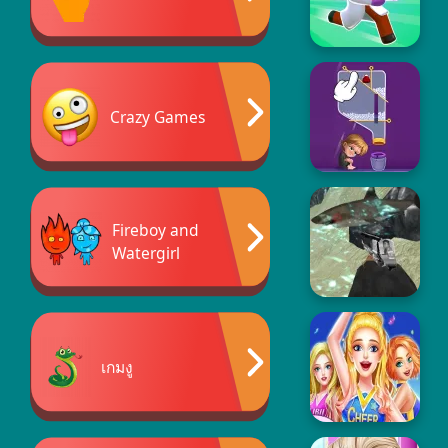
Crazy Games
Fireboy and
Watergirl
เกมงู