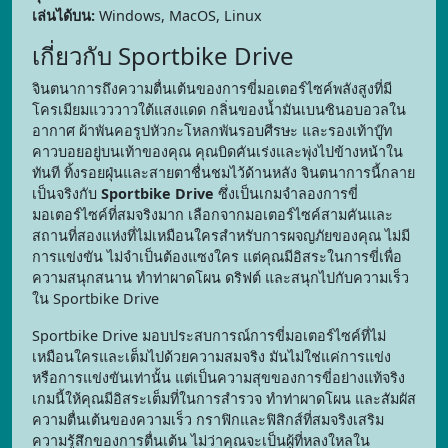
เล่นได้บน:
Windows, MacOS, Linux
เกี่ยวกับ Sportbike Drive
จินตนาการถึงความตื่นเต้นของการขี่มอเตอร์ไซค์พลังสูงที่มี
โครเมียมแวววาวใต้แสงแดด กลิ่นของน้ำมันเบนซินอบอวลใน
อากาศ ผ้าพันคอรูปหัวกะโหลกพันรอบศีรษะ และรองเท้าบู๊ท
คาวบอยอยู่บนเท้าของคุณ คุณบิดคันเร่งและพุ่งไปข้างหน้าใน
ทันที ทิ้งรอยฝุ่นและสายตาชื่นชมไว้ด้านหลัง จินตนาการนี้กลาย
เป็นจริงกับ
Sportbike Drive
ซึ่งเป็นเกมจำลองการขี่
มอเตอร์ไซค์ที่สมจริงมาก เลือกจากมอเตอร์ไซค์สามคันและ
สถานที่สองแห่งที่ไม่เหมือนใครสำหรับการผจญภัยของคุณ ไม่มี
การแข่งขัน ไม่จำเป็นต้องแซงใคร แต่คุณมีอิสระในการขี่เพื่อ
ความสนุกสนาน ทำท่าผาดโผน ดริฟต์ และสนุกไปกับความเร็ว
ใน Sportbike Drive
Sportbike Drive มอบประสบการณ์การขี่มอเตอร์ไซค์ที่ไม่
เหมือนใครและเต็มไปด้วยความสมจริง มันไม่ใช่แค่การแข่ง
หรือการแข่งขันเท่านั้น แต่เป็นความสุขของการขี่อย่างแท้จริง
เกมนี้ให้คุณมีอิสระเต็มที่ในการสำรวจ ทำท่าผาดโผน และสัมผัส
ความตื่นเต้นของความเร็ว กราฟิกและฟิสิกส์ที่สมจริงเสริม
ความรู้สึกของการตื่นเต้น ไม่ว่าคุณจะเป็นผู้ที่หลงใหลใน