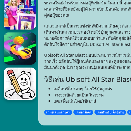
ขนาดใหญ่สำหรับการต่อสู้ที่เข้มข้น ในเกมนี้ คุณแ
คนสุดท้ายที่ยืนหยัดอยู่ได้ ความบิดเบือนคือ แทนท
คู่ต่อสู้ของคุณ
แต่ละแมตช์เป็นการแข่งขันที่มีความเสี่ยงสูงต่
เดินทางในสนามประลองโดยใช้ปุ่มลูกศรและวางระ
หมายคือการคิดให้รอบคอบกว่าและกับดักคู่ต่อสู้
ตัดสินใจมีความสำคัญใน Ubisoft All Star Blast
Ubisoft All Star Blast มอบประสบการณ์การเล่น
รวดเร็ว ผลักดันให้ผู้เล่นคิดและเอาชนะคู่แข่งข
มันน่าดึงดูด ไม่ว่าคุณจะเป็นผู้เล่นเกมที่มีประ
วิธีเล่น Ubisoft All Star Blas
เคลื่อนที่ไปรอบๆ โดยใช้ปุ่มลูกศร
วางระเบิดด้วยแป้นเว้นวรรค
แตะเพื่อเล่นโดยใช้เมาส์
เกมผู้เล่นหลายคน
เกมอาร์เคด
เกมสำหรับเด็กผู้ชาย
เ