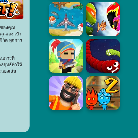
อดของคุณ
ุณเอง เป้า
ีวิต ทุกการ
นการที่
ลยุทธ์ทำให้
จะลองเล่น