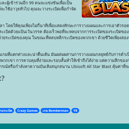
ละผู้เข้าร่วมอีก 99 คนจะแข่งขันเพื่อเป็น
ี่จะใช้อาวุธทั่วไป คุณจะวางระเบิดเพื่อกำจัด
อเวลา โดยให้คุณเพียงไม่กี่นาทีเพื่อแสดงทักษะการวางแผนและการเอาตัวร
เบิดด้วยแป้นเว้นวรรค ต้องเร็วพอที่จะหลบจากการระเบิดของระเบิดของค
ด้วยระเบิดของคุณ ในขณะที่หลบหลีกระเบิดของพวกเขา ด้วยชีวิตเพียงสองช
เกมที่แตกต่างและน่าตื่นเต้น มันผสมผสานการวางแผนกลยุทธ์กับการดำเนิ
องพวกเขา การควบคุมที่ง่ายและรอบสั้นทำให้เข้าถึงได้ง่าย แต่ความลึกของก
สบการณ์หรือกำลังหาความบันเทิงสนุกสนาน Ubisoft All Star Blast คุ้มค่าที่
t?
กมระเบิด
Crazy Games
เกม Bomberman
Y8