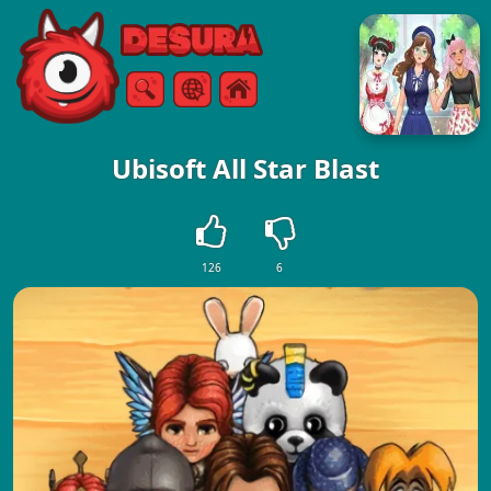
Free Online Games
Căutare
Meniul
Ubisoft All Star Blast
126
6