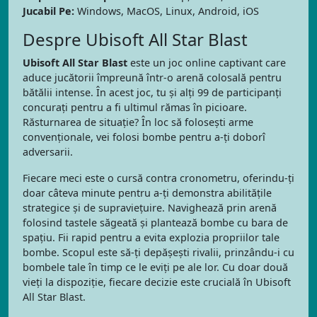
Jucabil Pe:
Windows, MacOS, Linux, Android, iOS
Despre Ubisoft All Star Blast
Ubisoft All Star Blast
este un joc online captivant care
aduce jucătorii împreună într-o arenă colosală pentru
bătălii intense. În acest joc, tu și alți 99 de participanți
concurați pentru a fi ultimul rămas în picioare.
Răsturnarea de situație? În loc să folosești arme
convenționale, vei folosi bombe pentru a-ți doborî
adversarii.
Fiecare meci este o cursă contra cronometru, oferindu-ți
doar câteva minute pentru a-ți demonstra abilitățile
strategice și de supraviețuire. Navighează prin arenă
folosind tastele săgeată și plantează bombe cu bara de
spațiu. Fii rapid pentru a evita explozia propriilor tale
bombe. Scopul este să-ți depășești rivalii, prinzându-i cu
bombele tale în timp ce le eviți pe ale lor. Cu doar două
vieți la dispoziție, fiecare decizie este crucială în Ubisoft
All Star Blast.