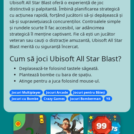
Ubisoft All Star Blast oferă o experiență de joc
distinctivă și palpitantă. Îmbină planificarea strategică
cu acțiunea rapidă, forțând jucătorii să-și depășească și
să-și supraviețuiască concurenților. Controalele simple
și rundele scurte îl fac accesibil, iar adâncimea
strategică îl menține captivant. Fie că ești un jucător
veteran sau cauți o distracție amuzantă, Ubisoft All Star
Blast merită cu siguranță încercat.
Cum să joci Ubisoft All Star Blast?
Deplasează-te folosind tastele săgeată.
Plantează bombe cu bara de spațiu.
Atinge pentru a juca folosind mouse-ul.
Jocuri Multiplayer
Jocuri Arcade
Jocuri pentru Băieți
Jocuri cu Bombe
Crazy Games
Jocuri Bomberman
Y8