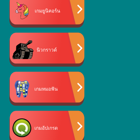
เกมยูนิคอร์น
นิวกราวด์
เกมหมอฟัน
เกมอัปเกรด