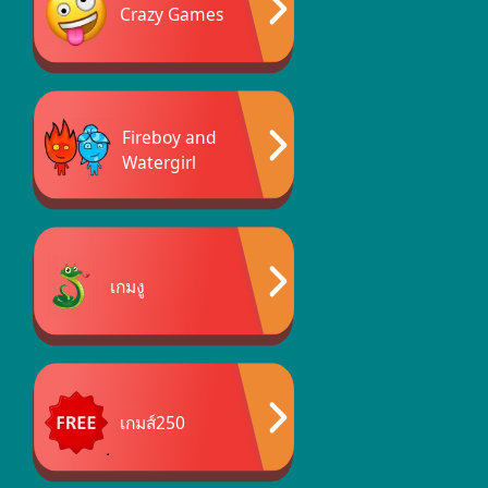
Crazy Games
Fireboy and
Watergirl
เกมงู
เกมส์250