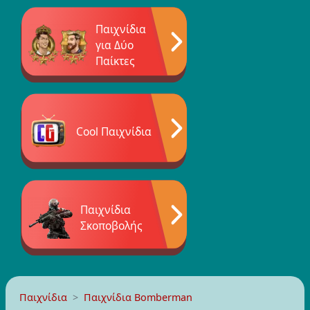
Παιχνίδια
για Δύο
Παίκτες
Cool Παιχνίδια
Παιχνίδια
Σκοποβολής
Παιχνίδια
Παιχνίδια Bomberman