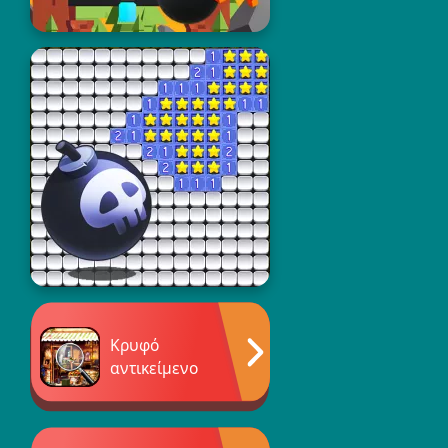
Κρυφό
αντικείμενο