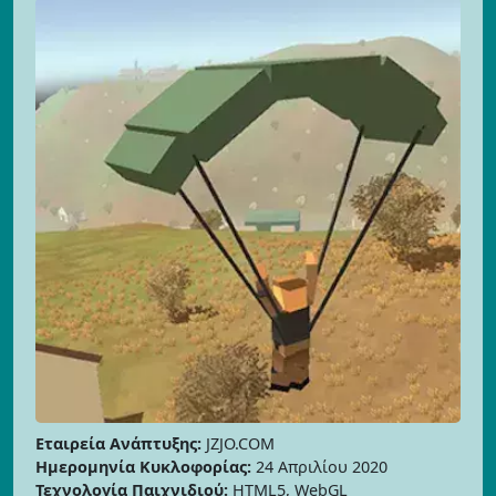
Εταιρεία Ανάπτυξης:
JZJO.COM
Ημερομηνία Κυκλοφορίας:
24 Απριλίου 2020
Τεχνολογία Παιχνιδιού:
HTML5, WebGL