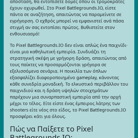
απόσταση, θα εντοπίσετε δομές όπου οι τρομοκράτες
έχουν οχυρωθεί. Στο Pixel Battlegrounds.IO, είστε
πάντα σε αναζήτηση, απαιτώντας να παραμείνετε σε
εγρήγορση. Ο εχθρός μπορεί να εμφανιστεί ανά πάσα
στιγμή αν σας εντοπίσει πρώτος. Βυθιστείτε στον
ενθουσιασμό!
Το Pixel Battlegrounds.IO δεν είναι απλώς ένα παιχνίδι·
είναι μια καθηλωτική εμπειρία. Συνδυάζει τη
στρατηγική σκέψη με γρήγορη δράση, απαιτώντας από
τους παίκτες να προσαρμόζονται γρήγορα σε
εξελισσόμενα σενάρια. Η ποικιλία των όπλων
εξασφαλίζει διαφοροποιημένο gameplay, κάνοντας
κάθε συνεδρία μοναδική. Το ελκυστικό περιβάλλον του
παιχνιδιού και η δράση υψηλών στοιχημάτων
παρέχουν μια συναρπαστική εμπειρία από την αρχή
μέχρι το τέλος. Είτε είστε ένας έμπειρος λάτρης των
shooters είτε νέος στο είδος, το Pixel Battlegrounds.IO
προσφέρει κάτι για όλους.
Πώς να Παίξετε το Pixel
Battlegrounds.IO;