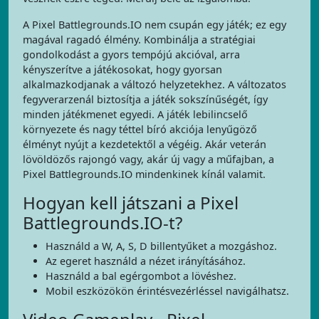
A Pixel Battlegrounds.IO nem csupán egy játék; ez egy
magával ragadó élmény. Kombinálja a stratégiai
gondolkodást a gyors tempójú akcióval, arra
kényszerítve a játékosokat, hogy gyorsan
alkalmazkodjanak a változó helyzetekhez. A változatos
fegyverarzenál biztosítja a játék sokszínűségét, így
minden játékmenet egyedi. A játék lebilincselő
környezete és nagy téttel bíró akciója lenyűgöző
élményt nyújt a kezdetektől a végéig. Akár veterán
lövöldözős rajongó vagy, akár új vagy a műfajban, a
Pixel Battlegrounds.IO mindenkinek kínál valamit.
Hogyan kell játszani a Pixel
Battlegrounds.IO-t?
Használd a W, A, S, D billentyűket a mozgáshoz.
Az egeret használd a nézet irányításához.
Használd a bal egérgombot a lövéshez.
Mobil eszközökön érintésvezérléssel navigálhatsz.