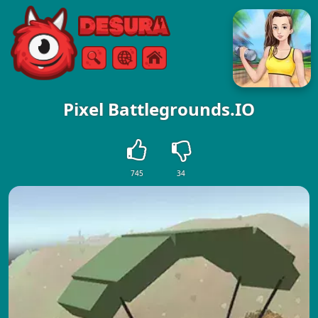
Free Online Games
Keresés
Menü
Pixel Battlegrounds.IO
745
34