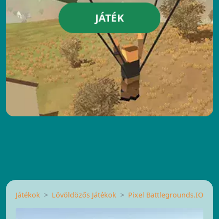
JÁTÉK
Játékok
Lövöldözős Játékok
Pixel Battlegrounds.IO