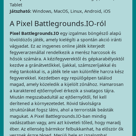
Tablet
Játszható:
Windows, MacOS, Linux, Android, iOS
A Pixel Battlegrounds.IO-ról
Pixel Battlegrounds.IO
egy izgalmas böngésző alapú
lövöldözős játék, amely kielégíti a spontán akció iránti
vágyadat. Ez az ingyenes online játék kiterjedt
fegyverarzenállal rendelkezik a merész harcosok és
hősök számára. A kézifegyverektől és gépkarabélyoktól
kezdve a gránátvetőkkel, íjakkal, számszeríjakkal és
még tankokkal is, a játék tele van különféle harcra kész
fegyverekkel. Kezdetben egy repülőgépen találod
magad, amely közeledik a kijelölt zónához. Hamarosan
a karaktered ejtőernyővel érkezik a sivatagos tájra.
Miután megszabadultál az ejtőernyőtől, fel kell
derítened a környezetedet. Rövid távolságra
struktúrákat fogsz látni, ahol a terroristák beásták
magukat. A Pixel Battlegrounds.IO-ban mindig
vadászatban vagy, ami azt követeli tőled, hogy maradj
éber. Az ellenség bármikor felbukkanhat, ha először ők
vesznek észre téged. Merülj bele az izgalomba!