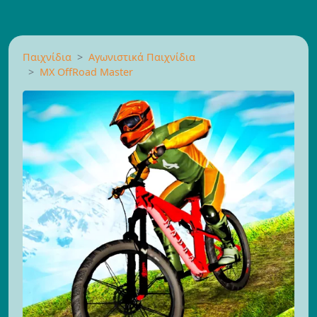
Παιχνίδια
Αγωνιστικά Παιχνίδια
MX OffRoad Master