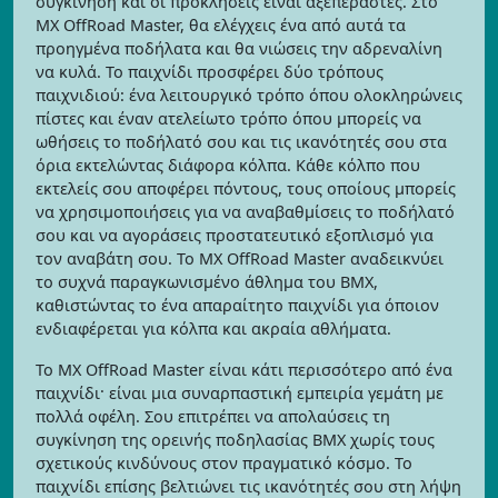
συγκίνηση και οι προκλήσεις είναι αξεπέραστες. Στο
MX OffRoad Master, θα ελέγχεις ένα από αυτά τα
προηγμένα ποδήλατα και θα νιώσεις την αδρεναλίνη
να κυλά. Το παιχνίδι προσφέρει δύο τρόπους
παιχνιδιού: ένα λειτουργικό τρόπο όπου ολοκληρώνεις
πίστες και έναν ατελείωτο τρόπο όπου μπορείς να
ωθήσεις το ποδήλατό σου και τις ικανότητές σου στα
όρια εκτελώντας διάφορα κόλπα. Κάθε κόλπο που
εκτελείς σου αποφέρει πόντους, τους οποίους μπορείς
να χρησιμοποιήσεις για να αναβαθμίσεις το ποδήλατό
σου και να αγοράσεις προστατευτικό εξοπλισμό για
τον αναβάτη σου. Το MX OffRoad Master αναδεικνύει
το συχνά παραγκωνισμένο άθλημα του BMX,
καθιστώντας το ένα απαραίτητο παιχνίδι για όποιον
ενδιαφέρεται για κόλπα και ακραία αθλήματα.
Το MX OffRoad Master είναι κάτι περισσότερο από ένα
παιχνίδι· είναι μια συναρπαστική εμπειρία γεμάτη με
πολλά οφέλη. Σου επιτρέπει να απολαύσεις τη
συγκίνηση της ορεινής ποδηλασίας BMX χωρίς τους
σχετικούς κινδύνους στον πραγματικό κόσμο. Το
παιχνίδι επίσης βελτιώνει τις ικανότητές σου στη λήψη