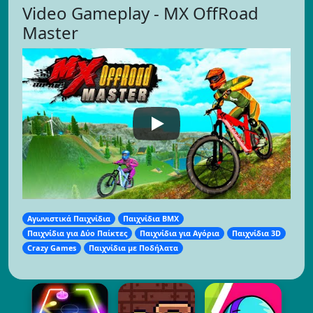
Video Gameplay - MX OffRoad
Master
Αγωνιστικά Παιχνίδια
Παιχνίδια BMX
Παιχνίδια για Δύο Παίκτες
Παιχνίδια για Αγόρια
Παιχνίδια 3D
Crazy Games
Παιχνίδια με Ποδήλατα