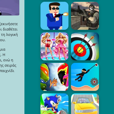
ξεκινήσετε
ι διαθέτει
 τη λογική
ου.
μια
. Η
, ενώ η
ης σειράς
παιχνίδι