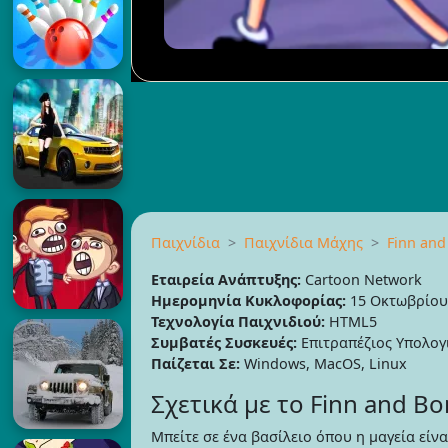
Παιχνίδια
Παιχνίδια Μάχης
Finn and
Εταιρεία Ανάπτυξης:
Cartoon Network
Ημερομηνία Κυκλοφορίας:
15 Οκτωβρίου
Τεχνολογία Παιχνιδιού:
HTML5
Συμβατές Συσκευές:
Επιτραπέζιος Υπολογ
Παίζεται Σε:
Windows, MacOS, Linux
Σχετικά με το Finn and Bo
Μπείτε σε ένα βασίλειο όπου η μαγεία είνα