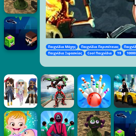
Παιχνίδια Μάχης
Παιχνίδια Περιπέτειας
Παιχνίδ
Παιχνίδια Ξιφασκίας
Cool Παιχνίδια
Y8
10000