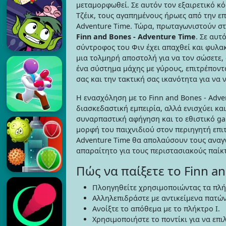
μεταμορφωθεί. Σε αυτόν τον εξαιρετικό κό
Τζέικ, τους αγαπημένους ήρωες από την ε
Adventure Time. Τώρα, πρωταγωνιστούν στη
Finn and Bones - Adventure Time
. Σε αυτ
σύντροφος του Φιν έχει απαχθεί και φυλακ
μια τολμηρή αποστολή για να τον σώσετε, 
ένα σύστημα μάχης με γύρους, επιτρέποντά
σας και την τακτική σας ικανότητα για ν
Η ενασχόληση με το Finn and Bones - Adv
διασκεδαστική εμπειρία, αλλά ενισχύει κ
συναρπαστική αφήγηση και το εθιστικό ga
μορφή του παιχνιδιού στον περιηγητή επιτ
Adventure Time θα απολαύσουν τους αναγν
απαραίτητο για τους περιστασιακούς παίκτε
Πώς να παίξετε το Finn a
Πλοηγηθείτε χρησιμοποιώντας τα πλή
Αλληλεπιδράστε με αντικείμενα πατών
Ανοίξτε το απόθεμα με το πλήκτρο I.
Χρησιμοποιήστε το ποντίκι για να επιλ