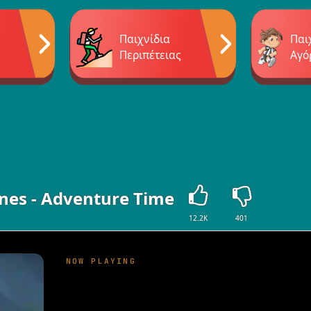
Παιχνίδια
Παι
Περιπέτειας
Αγό
nes - Adventure Time
12.2K
401