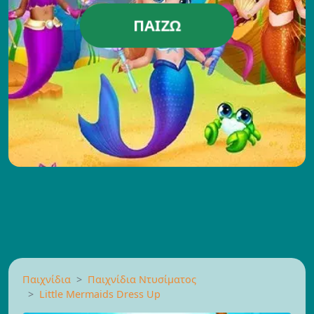
ΠΑΊΖΩ
Παιχνίδια
Παιχνίδια Ντυσίματος
Little Mermaids Dress Up