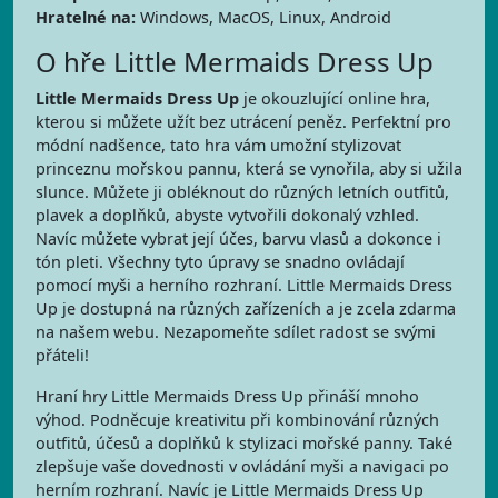
Hratelné na:
Windows, MacOS, Linux, Android
O hře Little Mermaids Dress Up
Little Mermaids Dress Up
je okouzlující online hra,
kterou si můžete užít bez utrácení peněz. Perfektní pro
módní nadšence, tato hra vám umožní stylizovat
princeznu mořskou pannu, která se vynořila, aby si užila
slunce. Můžete ji obléknout do různých letních outfitů,
plavek a doplňků, abyste vytvořili dokonalý vzhled.
Navíc můžete vybrat její účes, barvu vlasů a dokonce i
tón pleti. Všechny tyto úpravy se snadno ovládají
pomocí myši a herního rozhraní. Little Mermaids Dress
Up je dostupná na různých zařízeních a je zcela zdarma
na našem webu. Nezapomeňte sdílet radost se svými
přáteli!
Hraní hry Little Mermaids Dress Up přináší mnoho
výhod. Podněcuje kreativitu při kombinování různých
outfitů, účesů a doplňků k stylizaci mořské panny. Také
zlepšuje vaše dovednosti v ovládání myši a navigaci po
herním rozhraní. Navíc je Little Mermaids Dress Up