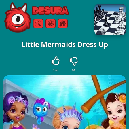
Free Online Games
Vyhledávání
Menu
Little Mermaids Dress Up
276
14