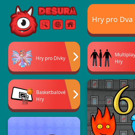
Free Online Games
Hry pro Dva
Vyhledávání
Menu
Multipla
Hry pro Dívky
Hry
Basketbalové
Hry