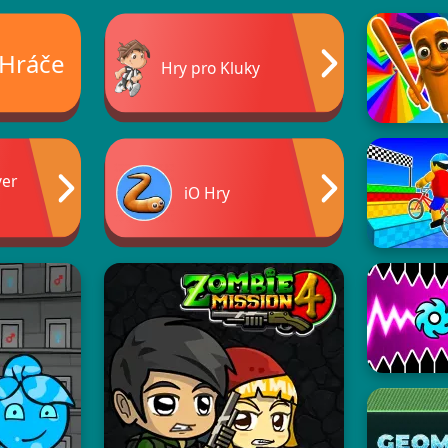
 Hráče
Hry pro Kluky
yer
iO Hry