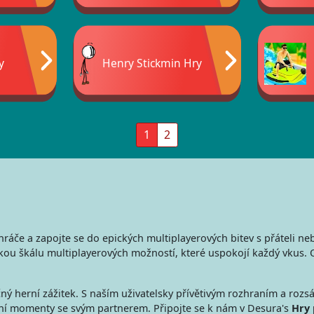
y
Henry Stickmin Hry
1
2
áče a zapojte se do epických multiplayerových bitev s přáteli neb
kou škálu multiplayerových možností, které uspokojí každý vkus. 
 herní zážitek. S naším uživatelsky přívětivým rozhraním a rozsá
rní momenty se svým partnerem. Připojte se k nám v Desura's
Hry 