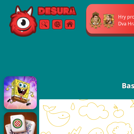
Free Online Games
Hry pr
Dva Hr
Vyhledávání
Menu
Ba