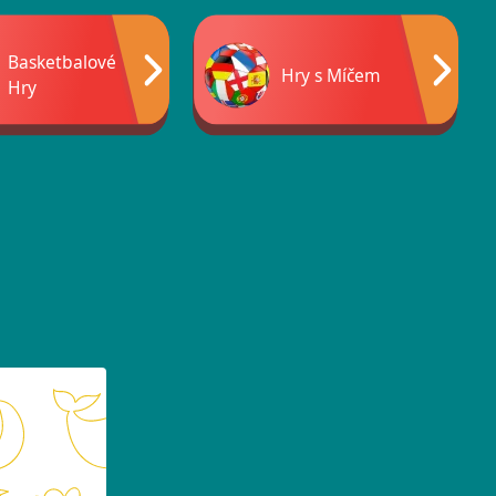
Basketbalové
Hry s Míčem
Hry