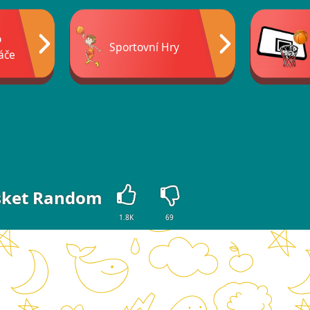
o
Sportovní Hry
áče
sket Random
1.8K
69