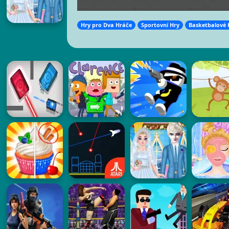
Hry pro Dva Hráče
Sportovní Hry
Basketbalové 