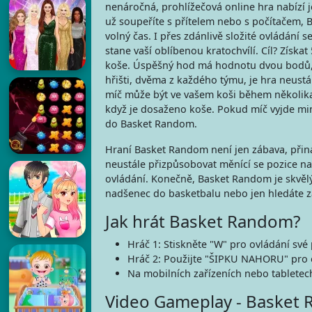
nenáročná, prohlížečová online hra nabízí 
už soupeříte s přítelem nebo s počítačem,
volný čas. I přes zdánlivě složité ovládání s
stane vaší oblíbenou kratochvílí. Cíl? Zís
koše. Úspěšný hod má hodnotu dvou bodů, 
hřišti, dvěma z každého týmu, je hra neustá
míč může být ve vašem koši během několika
když je dosaženo koše. Pokud míč vyjde mim
do Basket Random.
Hraní Basket Random není jen zábava, přiná
neustále přizpůsobovat měnící se pozice na
ovládání. Konečně, Basket Random je skvělý 
nadšenec do basketbalu nebo jen hledáte z
Jak hrát Basket Random?
Hráč 1: Stiskněte "W" pro ovládání své 
Hráč 2: Použijte "ŠIPKU NAHORU" pro 
Na mobilních zařízeních nebo tabletech
Video Gameplay - Basket