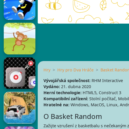
Hry
Hry pro Dva Hráče
Basket Rando
Vývojářská společnost:
RHM Interactive
Vydáno:
21. dubna 2020
Herní technologie:
HTML5, Construct 3
Kompatibilní zařízení:
Stolní počítač, Mobil
Hratelné na:
Windows, MacOS, Linux, Andr
O Basket Random
Zažijte vzrušení z basketbalu s nečekaným 