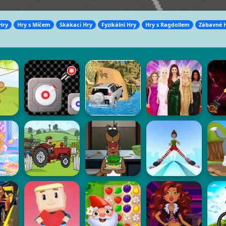
Hry
Hry s Míčem
Skákací Hry
Fyzikální Hry
Hry s Ragdollem
Zábavné 