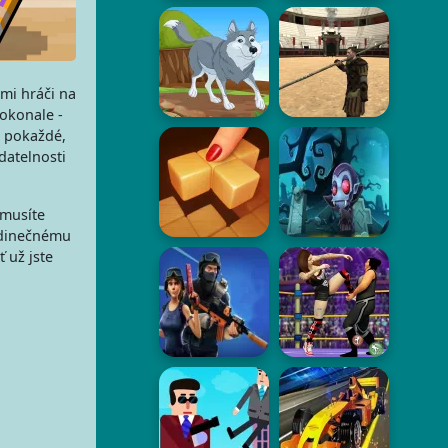
mi hráči na
dokonale -
i pokaždé,
datelnosti
 musíte
jedinečnému
 už jste