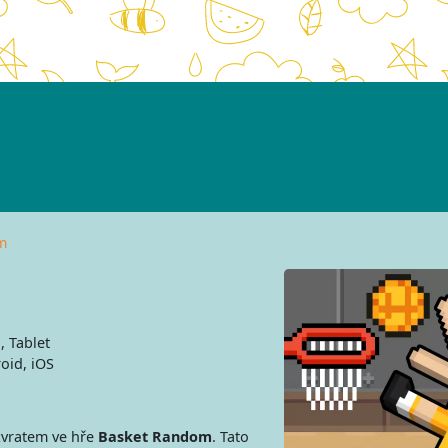
m
, Tablet
oid, iOS
zvratem ve hře
Basket Random
. Tato