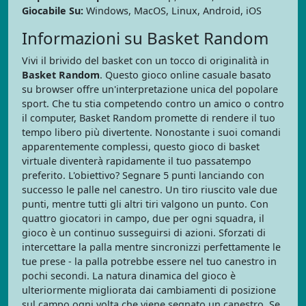
Giocabile Su:
Windows, MacOS, Linux, Android, iOS
Informazioni su Basket Random
Vivi il brivido del basket con un tocco di originalità in
Basket Random
. Questo gioco online casuale basato
su browser offre un'interpretazione unica del popolare
sport. Che tu stia competendo contro un amico o contro
il computer, Basket Random promette di rendere il tuo
tempo libero più divertente. Nonostante i suoi comandi
apparentemente complessi, questo gioco di basket
virtuale diventerà rapidamente il tuo passatempo
preferito. L'obiettivo? Segnare 5 punti lanciando con
successo le palle nel canestro. Un tiro riuscito vale due
punti, mentre tutti gli altri tiri valgono un punto. Con
quattro giocatori in campo, due per ogni squadra, il
gioco è un continuo susseguirsi di azioni. Sforzati di
intercettare la palla mentre sincronizzi perfettamente le
tue prese - la palla potrebbe essere nel tuo canestro in
pochi secondi. La natura dinamica del gioco è
ulteriormente migliorata dai cambiamenti di posizione
sul campo ogni volta che viene segnato un canestro. Se