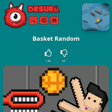
Free Online Games
Ricerca
Menù
Basket Random
1.8K
69