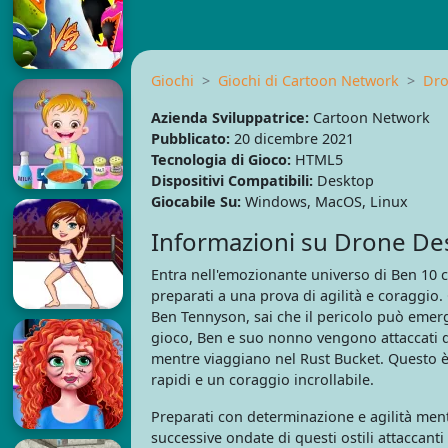
Giochi
Giochi di Cartoon Network
Dro
Azienda Sviluppatrice:
Cartoon Network
Pubblicato:
20 dicembre 2021
Tecnologia di Gioco:
HTML5
Dispositivi Compatibili:
Desktop
Giocabile Su:
Windows, MacOS, Linux
Informazioni su Drone Des
Entra nell'emozionante universo di Ben 10
preparati a una prova di agilità e coraggio
Ben Tennyson, sai che il pericolo può emer
gioco, Ben e suo nonno vengono attaccati d
mentre viaggiano nel Rust Bucket. Questo è
rapidi e un coraggio incrollabile.
Preparati con determinazione e agilità mentr
successive ondate di questi ostili attaccan