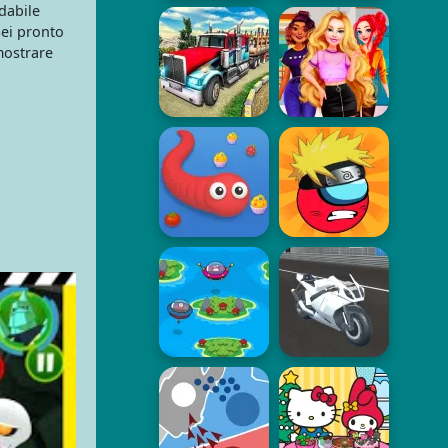
idabile
Sei pronto
mostrare