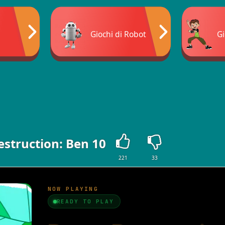
Giochi di Robot
Gi
struction: Ben 10
221
33