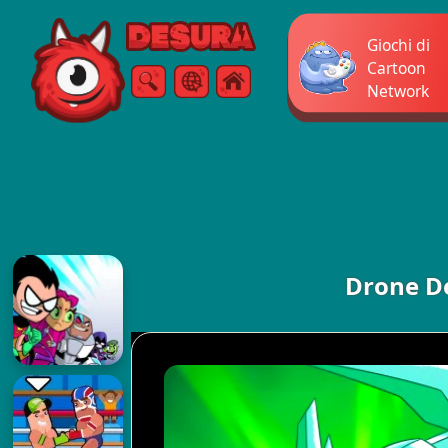
Free Online Games
Giochi di
Cartoon
Network
Ricerca
Menù
Drone De