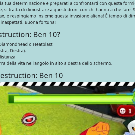
ica la tua determinazione e preparati a confrontarti con questa form
e; si tratta di dimostrare a questi droni con chi hanno a che fare. 
x, e respingiamo insieme questa invasione aliena! È tempo di di
 inaspettati. Buona fortuna!
truction: Ben 10?
y, Diamondhead o Heatblast.
stra, Destra).
distanza.
rra della vita nell'angolo in alto a destra dello schermo.
estruction: Ben 10