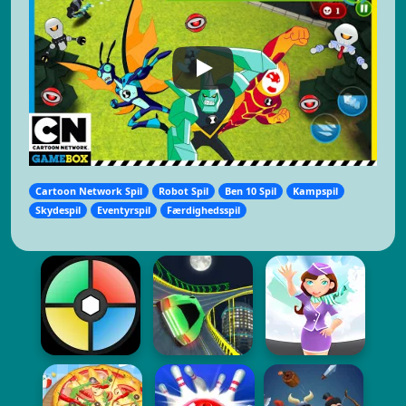
Cartoon Network Spil
Robot Spil
Ben 10 Spil
Kampspil
Skydespil
Eventyrspil
Færdighedsspil