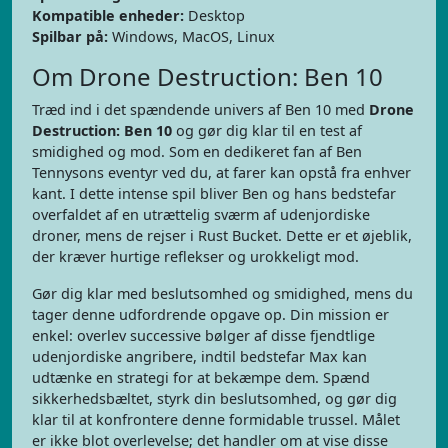
Kompatible enheder:
Desktop
Spilbar på:
Windows, MacOS, Linux
Om Drone Destruction: Ben 10
Træd ind i det spændende univers af Ben 10 med
Drone
Destruction: Ben 10
og gør dig klar til en test af
smidighed og mod. Som en dedikeret fan af Ben
Tennysons eventyr ved du, at farer kan opstå fra enhver
kant. I dette intense spil bliver Ben og hans bedstefar
overfaldet af en utrættelig sværm af udenjordiske
droner, mens de rejser i Rust Bucket. Dette er et øjeblik,
der kræver hurtige reflekser og urokkeligt mod.
Gør dig klar med beslutsomhed og smidighed, mens du
tager denne udfordrende opgave op. Din mission er
enkel: overlev successive bølger af disse fjendtlige
udenjordiske angribere, indtil bedstefar Max kan
udtænke en strategi for at bekæmpe dem. Spænd
sikkerhedsbæltet, styrk din beslutsomhed, og gør dig
klar til at konfrontere denne formidable trussel. Målet
er ikke blot overlevelse; det handler om at vise disse